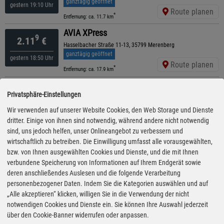
ganztägig geöffnet
gestern 19:10 Uhr
Route planen
*
Entfernung: ca. 11.7 km
AVIA XPress
9
2.11
€
Hasselbacher Straße 11-13, 35799 Merenberg
ganztägig geöffnet
gestern 18:50 Uhr
Route planen
*
Entfernung: ca. 17.9 km
ARAL
9
2.14
€
Privatsphäre-Einstellungen
B 49/Nordseite, 65614 Beselich
ganztägig geöffnet
Wir verwenden auf unserer Website Cookies, den Web Storage und Dienste
gestern 17:10 Uhr
Route planen
dritter. Einige von ihnen sind notwendig, während andere nicht notwendig
*
Entfernung: ca. 17.3 km
sind, uns jedoch helfen, unser Onlineangebot zu verbessern und
ARAL
wirtschaftlich zu betreiben. Die Einwilligung umfasst alle vorausgewählten,
9
2.14
€
An Der B 49 Südseite, 65614 Beselich
bzw. von Ihnen ausgewählten Cookies und Dienste, und die mit Ihnen
ganztägig geöffnet
verbundene Speicherung von Informationen auf Ihrem Endgerät sowie
gestern 17:10 Uhr
Route planen
deren anschließendes Auslesen und die folgende Verarbeitung
*
Entfernung: ca. 17.4 km
personenbezogener Daten. Indem Sie die Kategorien auswählen und auf
BFT Tankstelle
„Alle akzeptieren“ klicken, willigen Sie in die Verwendung der nicht
9
2.16
€
Weilburger Str. 17, 35767 Breitscheid-Rabenscheid
notwendigen Cookies und Dienste ein. Sie können Ihre Auswahl jederzeit
ganztägig geöffnet
über den Cookie-Banner widerrufen oder anpassen.
gestern 16:10 Uhr
Route planen