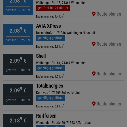
2.08
€
Waiblinger Str. 15, 71364 Winnenden
geöffnet bis 24:00 Uhr
gestern 19:10 Uhr
Route planen
*
Entfernung: ca. 1.4 km
AVIA XPress
9
2.08
€
Boschstraße 1, 71336 Waiblingen-Neustadt
ganztägig geöffnet
gestern 18:25 Uhr
Route planen
*
Entfernung: ca. 5.9 km
Shell
9
2.09
€
Waiblinger Str. 84, 71364 Winnenden
ganztägig geöffnet
gestern 19:00 Uhr
Route planen
*
Entfernung: ca. 1.7 km
TotalEnergies
9
2.09
€
Kornweg 1, 71409 Schwaikheim
ganztägig geöffnet
gestern 19:30 Uhr
Route planen
*
Entfernung: ca. 3.9 km
Raiffeisen
9
2.18
€
Winnender Straße 50, 71563 Affalterbach