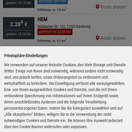
ganztägig geöffnet
gestern 16:15 Uhr
Route planen
*
Entfernung: ca. 5.9 km
HEM
9
2.20
€
Sulzbacher Str. 152, 71522 Backnang
geöffnet bis 22:00 Uhr
gestern 15:10 Uhr
Route planen
*
Entfernung: ca. 8.2 km
AVIA
9
2.21
€
Privatsphäre-Einstellungen
Aspacher Str. 120, 71522 Backnang
geöffnet bis 23:00 Uhr
Wir verwenden auf unserer Website Cookies, den Web Storage und Dienste
vor 36 Minuten
Route planen
dritter. Einige von ihnen sind notwendig, während andere nicht notwendig
*
Entfernung: ca. 7.2 km
sind, uns jedoch helfen, unser Onlineangebot zu verbessern und
TotalEnergies
wirtschaftlich zu betreiben. Die Einwilligung umfasst alle vorausgewählten,
9
2.24
€
B14 / Marbacher Str. , 71364 Winnenden
bzw. von Ihnen ausgewählten Cookies und Dienste, und die mit Ihnen
ganztägig geöffnet
kürzeste Anfahrt
verbundene Speicherung von Informationen auf Ihrem Endgerät sowie
gestern 14:55 Uhr
Route planen
deren anschließendes Auslesen und die folgende Verarbeitung
*
Entfernung: ca. 0.7 km
personenbezogener Daten. Indem Sie die Kategorien auswählen und auf
ESSO
„Alle akzeptieren“ klicken, willigen Sie in die Verwendung der nicht
9
2.33
€
Stuttgarter Str. 152 , 71522 Backnang
notwendigen Cookies und Dienste ein. Sie können Ihre Auswahl jederzeit
ganztägig geöffnet
über den Cookie-Banner widerrufen oder anpassen.
gestern 19:15 Uhr
Route planen