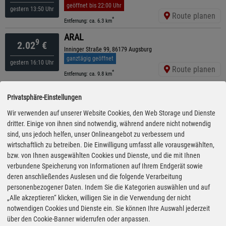
geöffnet bis 22:00 Uhr
gestern 13:50 Uhr
Route planen
*
Entfernung: ca. 6.3 km
ARAL
9
2.02
€
Inninger Straße 99, 86179 Augsburg
ganztägig geöffnet
gestern 16:10 Uhr
Route planen
*
Entfernung: ca. 9.8 km
BayWa
9
2.03
€
Privatsphäre-Einstellungen
Thurnu. Taxisstr. 1, 86830 Schwabmünchen
ganztägig geöffnet
Wir verwenden auf unserer Website Cookies, den Web Storage und Dienste
gestern 14:20 Uhr
Route planen
dritter. Einige von ihnen sind notwendig, während andere nicht notwendig
*
Entfernung: ca. 7.8 km
sind, uns jedoch helfen, unser Onlineangebot zu verbessern und
ARAL
wirtschaftlich zu betreiben. Die Einwilligung umfasst alle vorausgewählten,
9
2.04
€
bzw. von Ihnen ausgewählten Cookies und Dienste, und die mit Ihnen
Landsberger Straße 2, 86836 Graben
ganztägig geöffnet
verbundene Speicherung von Informationen auf Ihrem Endgerät sowie
gestern 16:10 Uhr
Route planen
deren anschließendes Auslesen und die folgende Verarbeitung
*
Entfernung: ca. 6.7 km
personenbezogener Daten. Indem Sie die Kategorien auswählen und auf
ARAL
„Alle akzeptieren“ klicken, willigen Sie in die Verwendung der nicht
9
2.05
€
notwendigen Cookies und Dienste ein. Sie können Ihre Auswahl jederzeit
Augsburger Straße 66, 86830 Schwabmünchen
über den Cookie-Banner widerrufen oder anpassen.
geöffnet bis 23:00 Uhr
gestern 14:35 Uhr