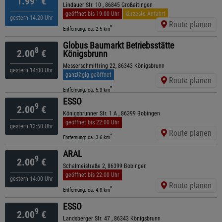
1.99
€
Lindauer Str. 10 , 86845 Großaitingen
geöffnet bis 19:00 Uhr
kürzeste Anfahrt
gestern 14:20 Uhr
Route planen
*
Entfernung: ca. 2.5 km
Globus Baumarkt Betriebsstätte
8
2.00
€
Königsbrunn
Messerschmittring 22, 86343 Königsbrunn
gestern 14:00 Uhr
ganztägig geöffnet
Route planen
*
Entfernung: ca. 5.3 km
ESSO
9
2.00
€
Königsbrunner Str. 1 A , 86399 Bobingen
geöffnet bis 22:00 Uhr
gestern 13:50 Uhr
Route planen
*
Entfernung: ca. 3.6 km
ARAL
9
2.00
€
Schalmeistraße 2, 86399 Bobingen
geöffnet bis 22:00 Uhr
gestern 14:00 Uhr
Route planen
*
Entfernung: ca. 4.8 km
ESSO
9
2.00
€
Landsberger Str. 47 , 86343 Königsbrunn