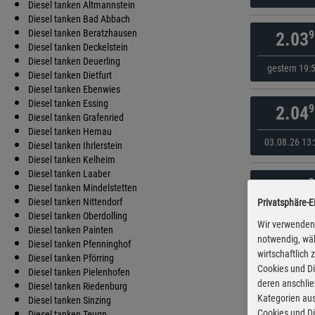
Diesel tanken Altmannstein
Diesel tanken Bad Abbach
Diesel tanken Beratzhausen
9
2.03
Diesel tanken Deckelstein
Diesel tanken Deuerling
gestern 19:
Diesel tanken Dietfurt
Diesel tanken Ebenwies
Diesel tanken Essing
9
2.04
Diesel tanken Grafenried
Diesel tanken Hemau
03.08.26 13:
Diesel tanken Ihrlerstein
Diesel tanken Kelheim
Diesel tanken Laaber
9
2.04
Diesel tanken Mindelstetten
Diesel tanken Nittendorf
Privatsphäre-E
gestern 13:
Diesel tanken Oberdolling
Wir verwenden 
Diesel tanken Painten
notwendig, wäh
Diesel tanken Pfenninghof
wirtschaftlich
9
2.08
Diesel tanken Pförring
Cookies und Di
Diesel tanken Pielenhofen
deren anschli
Diesel tanken Riedenburg
gestern 12:
Kategorien aus
Diesel tanken Sinzing
Cookies und Di
Diesel tanken Teugn