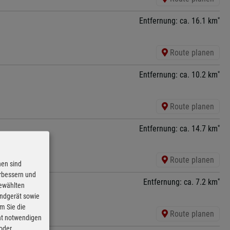
*
Entfernung: ca. 16.1 km
Route planen
*
Entfernung: ca. 10.2 km
Route planen
*
Entfernung: ca. 14.7 km
Route planen
nen sind
erbessern und
*
Entfernung: ca. 7.2 km
gewählten
Endgerät sowie
m Sie die
Route planen
cht notwendigen
 oder