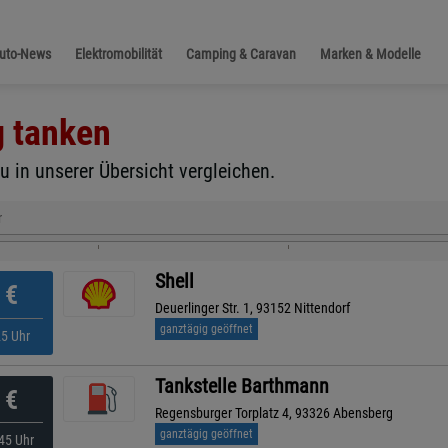
Auto-News
Elektromobilität
Camping & Caravan
Marken & Modelle
g
tanken
u in unserer Übersicht vergleichen.
r
Shell
€
Deuerlinger Str. 1, 93152 Nittendorf
ganztägig geöffnet
25 Uhr
Tankstelle Barthmann
€
Regensburger Torplatz 4, 93326 Abensberg
ganztägig geöffnet
45 Uhr