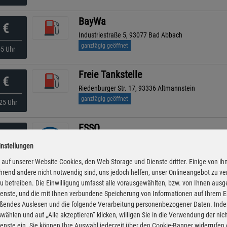
BayWa
€
Industriestraße 5, 93077 Bad Abbach
ganztägig geöffnet
55 Uhr
Freie Tankstelle
€
Riedenburger Str. 17, 93336 Altmannstein
ganztägig geöffnet
25 Uhr
ESSO
€
An Den Sandwellen 1 , 93326 Abensberg
instellungen
ganztägig geöffnet
00 Uhr
auf unserer Website Cookies, den Web Storage und Dienste dritter. Einige von ih
rend andere nicht notwendig sind, uns jedoch helfen, unser Onlineangebot zu v
TS am E-Center
 zu betreiben. Die Einwilligung umfasst alle vorausgewählten, bzw. von Ihnen aus
€
enste, und die mit Ihnen verbundene Speicherung von Informationen auf Ihrem 
Schäfflerstraße 1, 93309 Kelheim
eßendes Auslesen und die folgende Verarbeitung personenbezogener Daten. Inde
ganztägig geöffnet
45 Uhr
wählen und auf „Alle akzeptieren“ klicken, willigen Sie in die Verwendung der ni
enste ein. Sie können Ihre Auswahl jederzeit über den Cookie-Banner widerrufen