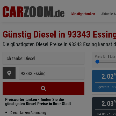
Günstiger tanken
Aktuelle 
Günstig Diesel in
93343 Essin
Die günstigsten Diesel Preise in 93343 Essing kannst d
Preis für
1
Lite
9
2.02
gestern 18:
Preiswerter tanken - finden Sie die
9
2.03
günstigsten Diesel Preise in Ihrer Stadt
Diesel tanken Abensberg
04.08.26 12: