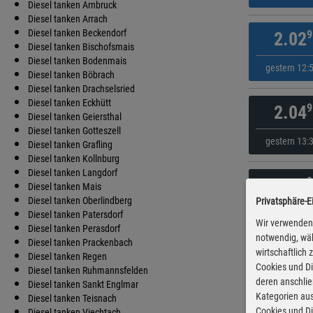
Diesel tanken Arnbruck
Diesel tanken Arrach
Diesel tanken Beckendorf
9
2.02
Diesel tanken Bischofsmais
Diesel tanken Bodenmais
gestern 12:
Diesel tanken Böbrach
Diesel tanken Drachselsried
Diesel tanken Eckhütt
9
2.04
Diesel tanken Geiersthal
Diesel tanken Gotteszell
gestern 13:
Diesel tanken Grafling
Diesel tanken Kollnburg
Diesel tanken Langdorf
9
2.04
Diesel tanken Mais
Diesel tanken Oberlindberg
Privatsphäre-E
gestern 12:
Diesel tanken Patersdorf
Wir verwenden 
Diesel tanken Perasdorf
notwendig, wäh
Diesel tanken Prackenbach
wirtschaftlich
9
2.04
Diesel tanken Regen
Cookies und Di
Diesel tanken Ruhmannsfelden
deren anschli
Diesel tanken Sankt Englmar
gestern 13:
Kategorien aus
Diesel tanken Teisnach
Cookies und Di
Diesel tanken Viechtach