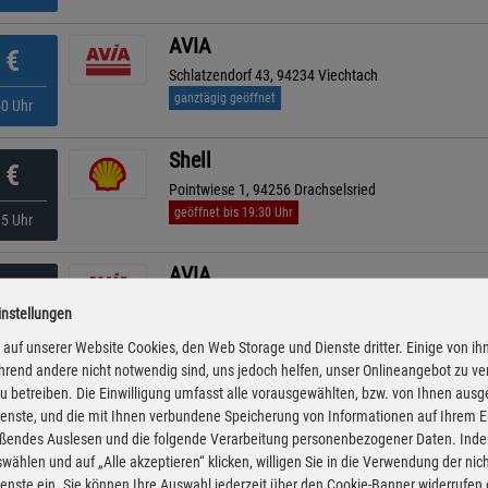
AVIA
€
Schlatzendorf 43, 94234 Viechtach
ganztägig geöffnet
50 Uhr
Shell
€
Pointwiese 1, 94256 Drachselsried
geöffnet bis 19:30 Uhr
35 Uhr
AVIA
€
Bahnhofstraße 62, 94249 Bodenmais
instellungen
ganztägig geöffnet
55 Uhr
auf unserer Website Cookies, den Web Storage und Dienste dritter. Einige von ih
rend andere nicht notwendig sind, uns jedoch helfen, unser Onlineangebot zu v
Shell
 zu betreiben. Die Einwilligung umfasst alle vorausgewählten, bzw. von Ihnen aus
€
enste, und die mit Ihnen verbundene Speicherung von Informationen auf Ihrem 
Regener Str. 10a, 94249 Bodenmais
eßendes Auslesen und die folgende Verarbeitung personenbezogener Daten. Inde
geöffnet bis 19:00 Uhr
15 Uhr
wählen und auf „Alle akzeptieren“ klicken, willigen Sie in die Verwendung der ni
enste ein. Sie können Ihre Auswahl jederzeit über den Cookie-Banner widerrufen