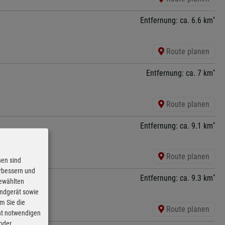
*
Entfernung: ca. 6.6 km
Route planen
*
Entfernung: ca. 7 km
Route planen
*
Entfernung: ca. 9.1 km
Route planen
nen sind
erbessern und
*
Entfernung: ca. 9.3 km
gewählten
Endgerät sowie
m Sie die
Route planen
cht notwendigen
 oder