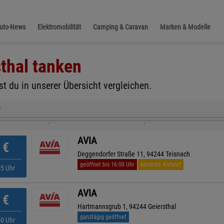
Auto-News
Elektromobilität
Camping & Caravan
Marken & Modelle
thal
tanken
st du in unserer Übersicht vergleichen.
r
AVIA
€
Deggendorfer Straße 11, 94244 Teisnach
geöffnet bis 16:00 Uhr
kürzeste Anfahrt
55 Uhr
AVIA
€
Hartmannsgrub 1, 94244 Geiersthal
ganztägig geöffnet
50 Uhr