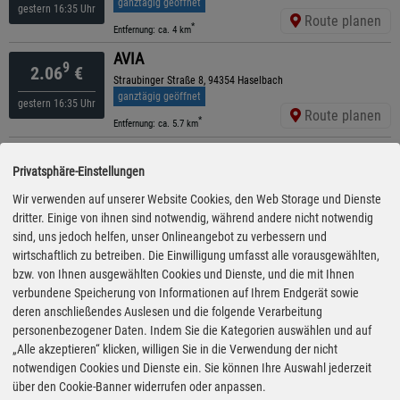
ganztägig geöffnet
gestern 16:35 Uhr
Route planen
*
Entfernung: ca. 4 km
AVIA
9
2.06
€
Straubinger Straße 8, 94354 Haselbach
ganztägig geöffnet
gestern 16:35 Uhr
Route planen
*
Entfernung: ca. 5.7 km
Shell
9
2.06
€
Privatsphäre-Einstellungen
Chamer Str. 20, 94347 Ascha
geöffnet bis 19:30 Uhr
gestern 16:35 Uhr
Wir verwenden auf unserer Website Cookies, den Web Storage und Dienste
Route planen
*
dritter. Einige von ihnen sind notwendig, während andere nicht notwendig
Entfernung: ca. 7.9 km
sind, uns jedoch helfen, unser Onlineangebot zu verbessern und
ARAL
9
wirtschaftlich zu betreiben. Die Einwilligung umfasst alle vorausgewählten,
2.08
€
Industriestraße 2, 94559 Niederwinkling
bzw. von Ihnen ausgewählten Cookies und Dienste, und die mit Ihnen
ganztägig geöffnet
verbundene Speicherung von Informationen auf Ihrem Endgerät sowie
gestern 16:30 Uhr
Route planen
*
deren anschließendes Auslesen und die folgende Verarbeitung
Entfernung: ca. 8.8 km
personenbezogener Daten. Indem Sie die Kategorien auswählen und auf
ESSO
„Alle akzeptieren“ klicken, willigen Sie in die Verwendung der nicht
9
2.69
€
Bab A3, Stetten 7a, 94336 Hunderdorf
notwendigen Cookies und Dienste ein. Sie können Ihre Auswahl jederzeit
ganztägig geöffnet
04.08.26 12:05
über den Cookie-Banner widerrufen oder anpassen.
Uhr