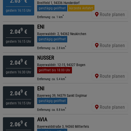
2.03
€
Breitfeld 1, 94336 Hunderdorf
ganztägig geöffnet
kürzeste Anfahrt
gestern 16:15 Uhr
Route planen
*
Entfernung: ca. 1 km
ENI
9
2.04
€
Bayerwaldstr. 2, 94362 Neukirchen
ganztägig geöffnet
gestern 16:15 Uhr
Route planen
*
Entfernung: ca. 2.8 km
NUSSER
9
2.04
€
Bayerwaldstr. 12-15, 94327 Bogen
geöffnet bis 18:00 Uhr
gestern 16:30 Uhr
Route planen
*
Entfernung: ca. 5.4 km
ENI
9
2.04
€
Bayerweg 39, 94379 Sankt Englmar
ganztägig geöffnet
gestern 16:15 Uhr
Route planen
*
Entfernung: ca. 8.8 km
AVIA
9
2.06
€
Bayerwaldstraße 3, 94360 Mitterfels