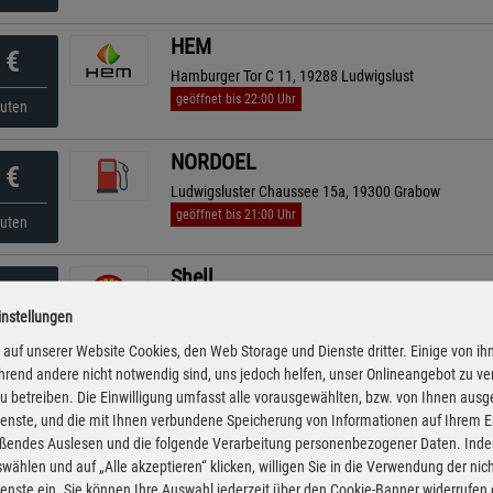
HEM
€
Hamburger Tor C 11, 19288 Ludwigslust
geöffnet bis 22:00 Uhr
nuten
NORDOEL
€
Ludwigsluster Chaussee 15a, 19300 Grabow
geöffnet bis 21:00 Uhr
nuten
Shell
€
Lenzener Chaussee 9, 19300 Grabow
instellungen
geöffnet bis 22:00 Uhr
nuten
auf unserer Website Cookies, den Web Storage und Dienste dritter. Einige von ih
rend andere nicht notwendig sind, uns jedoch helfen, unser Onlineangebot zu v
bft
 zu betreiben. Die Einwilligung umfasst alle vorausgewählten, bzw. von Ihnen aus
€
enste, und die mit Ihnen verbundene Speicherung von Informationen auf Ihrem 
Neustaedter Straße 67, 19288 Ludwigslust
eßendes Auslesen und die folgende Verarbeitung personenbezogener Daten. Inde
geöffnet bis 21:00 Uhr
nuten
wählen und auf „Alle akzeptieren“ klicken, willigen Sie in die Verwendung der ni
enste ein. Sie können Ihre Auswahl jederzeit über den Cookie-Banner widerrufen