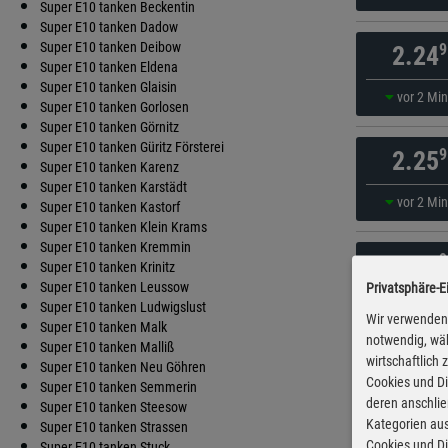
Super E10 tanken Beckentin
Super E10 tanken Dadow
Super E10 tanken Deibow
9
2.24
Super E10 tanken Eldena
Super E10 tanken Glaisin
vor 2 Mi
Super E10 tanken Gorlosen
Super E10 tanken Görnitz
Super E10 tanken Güritz Försterei
9
2.25
Super E10 tanken Karenz
Super E10 tanken Karstädt
vor 2 Mi
Super E10 tanken Kastorf
Super E10 tanken Klein Krams
Super E10 tanken Kremmin
9
2.27
Super E10 tanken Krinitz
Super E10 tanken Leussow
Privatsphäre-E
vor 2 Mi
Super E10 tanken Ludwigslust
Wir verwenden 
Super E10 tanken Malk
notwendig, wäh
Super E10 tanken Malliß
wirtschaftlich
9
2.27
Super E10 tanken Neu Göhren
Cookies und Di
Super E10 tanken Semmerin
deren anschli
Super E10 tanken Steesow
vor 52 Mi
Kategorien aus
Super E10 tanken Strassen
Cookies und Di
Super E10 tanken Stuck