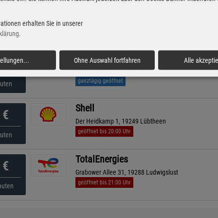
Shell
€
Ludwigsluster Chaussee 17, 19300 Grabow
ationen erhalten Sie in unserer
ganztägig geöffnet
nuten
klärung
.
ESSO
tellungen
...
Ohne Auswahl fortfahren
Alle akzepti
€
Grosser Kamp 33 , 19288 Ludwigslust
ganztägig geöffnet
nuten
Shell
€
Der Heidkamp 1, 19249 Lübtheen
geöffnet bis 20:00 Uhr
nuten
TotalEnergies
€
Grabower Allee 31, 19288 Ludwigslust
geöffnet bis 21:00 Uhr
nuten