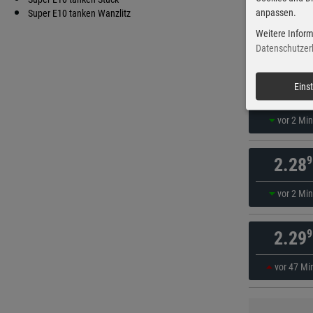
anpassen.
9
Super E10 tanken Wanzlitz
2.28
Weitere Inform
vor 7 Mi
Datenschutzer
9
Eins
2.28
vor 2 Mi
9
2.28
vor 2 Mi
9
2.29
vor 47 Mi