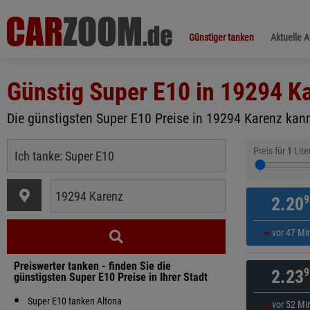
Günstiger tanken
Aktuelle 
Günstig Super E10 in
19294 K
Die günstigsten Super E10 Preise in 19294 Karenz kann
Preis für
1
Lite
9
2.20
vor 47 Mi
Preiswerter tanken - finden Sie die
9
2.23
günstigsten Super E10 Preise in Ihrer Stadt
Super E10 tanken Altona
vor 52 Mi