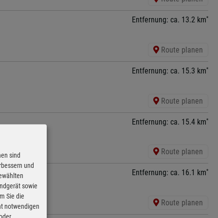
*
Entfernung: ca. 13.2 km
Route planen
*
Entfernung: ca. 15.3 km
Route planen
*
Entfernung: ca. 15.4 km
Route planen
nen sind
erbessern und
*
Entfernung: ca. 16.1 km
gewählten
Endgerät sowie
m Sie die
Route planen
cht notwendigen
 oder