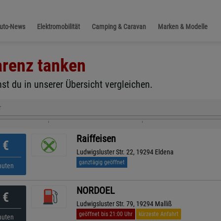
Auto-News
Elektromobilität
Camping & Caravan
Marken & Modelle
arenz
tanken
st du in unserer Übersicht vergleichen.
r
Raiffeisen
€
Ludwigsluster Str. 22, 19294 Eldena
ganztägig geöffnet
nuten
NORDOEL
€
Ludwigsluster Str. 79, 19294 Malliß
geöffnet bis 21:00 Uhr
kürzeste Anfahrt
nuten