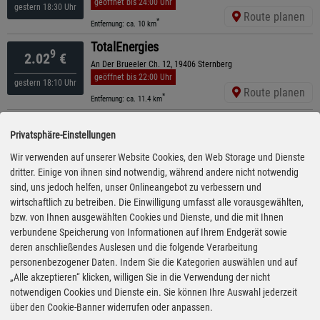
geöffnet bis 24:00 Uhr
gestern 18:30 Uhr
Route planen
*
Entfernung: ca. 10 km
TotalEnergies
9
2.02
€
An Der Brueeler Ch. 12, 19406 Sternberg
geöffnet bis 22:00 Uhr
gestern 18:10 Uhr
Route planen
*
Entfernung: ca. 11.4 km
LKT
9
2.03
€
Privatsphäre-Einstellungen
Brüeler Straße 27, 19089 Crivitz
ganztägig geöffnet
Wir verwenden auf unserer Website Cookies, den Web Storage und Dienste
gestern 20:00 Uhr
Route planen
dritter. Einige von ihnen sind notwendig, während andere nicht notwendig
*
Entfernung: ca. 13.9 km
sind, uns jedoch helfen, unser Onlineangebot zu verbessern und
Sprint
wirtschaftlich zu betreiben. Die Einwilligung umfasst alle vorausgewählten,
9
2.03
€
An Der Bundesstraße 12, 23996 Niendorf
bzw. von Ihnen ausgewählten Cookies und Dienste, und die mit Ihnen
geöffnet bis 22:00 Uhr
verbundene Speicherung von Informationen auf Ihrem Endgerät sowie
vor 29 Minuten
Route planen
deren anschließendes Auslesen und die folgende Verarbeitung
*
Entfernung: ca. 16 km
personenbezogener Daten. Indem Sie die Kategorien auswählen und auf
STAR
„Alle akzeptieren“ klicken, willigen Sie in die Verwendung der nicht
9
2.03
€
Gewerbeallee 1, 19089 Crivitz
notwendigen Cookies und Dienste ein. Sie können Ihre Auswahl jederzeit
geöffnet bis 22:00 Uhr
über den Cookie-Banner widerrufen oder anpassen.
gestern 19:55 Uhr
Route planen