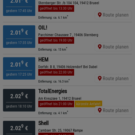
2.01
€
Sternberger Str. /b 104 104, 19412 Brueel
geöffnet bis 13:30 Uhr
gestern 17:45 Uhr
Route planen
*
Entfernung: ca. 6.1 km
OIL!
9
2.01
€
Parchimer Chaussee 7 , 19406 Sternberg
geöffnet bis 19:00 Uhr
gestern 17:35 Uhr
Route planen
*
Entfernung: ca. 13 km
HEM
9
2.01
€
Dorfstr. B 8, 19406 Holzendorf Bei Dabel
geöffnet bis 22:00 Uhr
gestern 17:25 Uhr
Route planen
*
Entfernung: ca. 16.3 km
TotalEnergies
9
2.02
€
Am Kreuzsee 1, 19412 Brueel
geöffnet bis 21:00 Uhr
kürzeste Anfahrt
gestern 18:10 Uhr
Route planen
*
Entfernung: ca. 4.1 km
Shell
9
2.02
€
Cambser Str. 25, 19067 Rampe