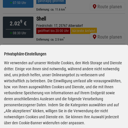
ganztägig geöffnet
07:50 Uhr
Route planen
*
Entfernung: ca. 11.6 km
Shell
9
2.02
€
Friedrichstr. 17, 25767 Albersdorf
geöffnet bis 20:00 Uhr
kürzeste Anfahrt
08:30 Uhr
Route planen
*
Entfernung: ca. 2.5 km
Shell
9
2.02
€
Privatsphäre-Einstellungen
Hamburger Str. 85, 25746 Heide
geöffnet bis 22:00 Uhr
Wir verwenden auf unserer Website Cookies, den Web Storage und Dienste
07:30 Uhr
Route planen
dritter. Einige von ihnen sind notwendig, während andere nicht notwendig
*
Entfernung: ca. 10 km
sind, uns jedoch helfen, unser Onlineangebot zu verbessern und
Shell
wirtschaftlich zu betreiben. Die Einwilligung umfasst alle vorausgewählten,
9
2.02
€
Meldorfer Str. 219, 25746 Heide
bzw. von Ihnen ausgewählten Cookies und Dienste, und die mit Ihnen
ganztägig geöffnet
verbundene Speicherung von Informationen auf Ihrem Endgerät sowie
07:35 Uhr
Route planen
deren anschließendes Auslesen und die folgende Verarbeitung
*
Entfernung: ca. 10.5 km
personenbezogener Daten. Indem Sie die Kategorien auswählen und auf
bft-willer
„Alle akzeptieren“ klicken, willigen Sie in die Verwendung der nicht
9
2.02
€
Waldschlößchenstr. 95, 25746 Heide
notwendigen Cookies und Dienste ein. Sie können Ihre Auswahl jederzeit
geöffnet bis 20:00 Uhr
über den Cookie-Banner widerrufen oder anpassen.
07:15 Uhr
Route planen