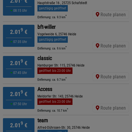
2.01
€
Hauptstraße 16 , 25725 Schafstedt
ganztägig geöffnet
08:15 Uhr
Route planen
*
Entfernung: ca. 9.3 km
bft-willer
9
2.01
€
Vogelweide 6, 25746 Heide
ganztägig geöffnet
07:35 Uhr
Route planen
*
Entfernung: ca. 9.6 km
classic
9
2.01
€
Hamburger Str. 115, 25746 Heide
geöffnet bis 23:00 Uhr
07:45 Uhr
Route planen
*
Entfernung: ca. 9.7 km
Access
9
2.01
€
Meldorfer Str. 143, 25746 Heide
geöffnet bis 23:00 Uhr
07:50 Uhr
Route planen
*
Entfernung: ca. 10.7 km
team
9
2.01
€
Alfred-Dührssen-Str. 30, 25746 Heide