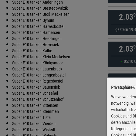
Super E10 tanken Anderlingen
Super E10 tanken Drestedt-Valzik
Super E10 tanken Groß Meckelsen
9
2.03
Super E10 tanken Gyhum
Super E10 tanken Halvesbostel
gestern 19:
Super E10 tanken Hamersen
Super E10 tanken Heeslingen
Super E10 tanken Helvesiek
9
2.03
Super E10 tanken Kalbe
Super E10 tanken Klein Meckelsen
05:10 
Super E10 tanken Königsmoor
Super E10 tanken Lauenbrück
Super E10 tanken Lengenbostel
9
2.03
Super E10 tanken Regesbostel
Super E10 tanken Sauensiek
Privatsphäre-E
06:00 
Super E10 tanken Scheeßel
Wir verwenden 
Super E10 tanken Schützenhof
notwendig, wäh
Super E10 tanken Sittensen
wirtschaftlich
9
2.03
Super E10 tanken Stemmen
Cookies und Di
Super E10 tanken Tiste
deren anschli
Super E10 tanken Vierden
gestern 20:
Kategorien aus
Super E10 tanken Wistedt
Cookies und Di
Super E10 tanken Wohnste