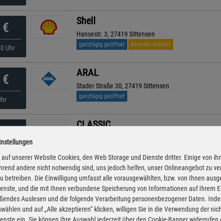
Shell
€
Hansestr. 3, 27419 Sittensen
ganztägig geöffnet
kürzeste Anfahrt
40 Uhr
ARAL
€
Stader Straße 30, 27419 Sittensen
ganztägig geöffnet
Uhr
CLASSIC
€
Marktstraße 10, 27404 Heeslingen
instellungen
ganztägig geöffnet
Uhr
auf unserer Website Cookies, den Web Storage und Dienste dritter. Einige von ih
rend andere nicht notwendig sind, uns jedoch helfen, unser Onlineangebot zu v
TS am E-Center
 zu betreiben. Die Einwilligung umfasst alle vorausgewählten, bzw. von Ihnen aus
€
enste, und die mit Ihnen verbundene Speicherung von Informationen auf Ihrem 
Zum Hochkamp 1, 27404 Zeven
eßendes Auslesen und die folgende Verarbeitung personenbezogener Daten. Inde
ganztägig geöffnet
00 Uhr
wählen und auf „Alle akzeptieren“ klicken, willigen Sie in die Verwendung der ni
enste ein. Sie können Ihre Auswahl jederzeit über den Cookie-Banner widerrufen