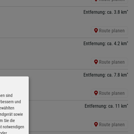
*
Entfernung: ca. 3.8 km
Route planen
*
Entfernung: ca. 4.2 km
Route planen
*
Entfernung: ca. 7.8 km
Route planen
nen sind
erbessern und
*
Entfernung: ca. 11 km
gewählten
Endgerät sowie
m Sie die
Route planen
cht notwendigen
 oder