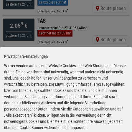
ganztägig geöffnet
gestern 19:20 Uhr
Route planen
*
Entfernung: ca. 16.5 km
TAS
9
2.05
€
Hannoversche Str. 27, 31061 Alfeld
geöffnet bis 23:55 Uhr
gestern 19:35 Uhr
Route planen
*
Entfernung: ca. 16.7 km
Raiffeisen
9
2.08
€
Privatsphäre-Einstellungen
Erholungsheim Straße 4, 37586 Dassel
ganztägig geöffnet
Wir verwenden auf unserer Website Cookies, den Web Storage und Dienste
gestern 19:50 Uhr
Route planen
dritter. Einige von ihnen sind notwendig, während andere nicht notwendig
*
Entfernung: ca. 9.7 km
sind, uns jedoch helfen, unser Onlineangebot zu verbessern und
Raiffeisen
wirtschaftlich zu betreiben. Die Einwilligung umfasst alle vorausgewählten,
9
2.08
€
bzw. von Ihnen ausgewählten Cookies und Dienste, und die mit Ihnen
Ilmebahnstraße 11, 37586 Markoldendorf
ganztägig geöffnet
verbundene Speicherung von Informationen auf Ihrem Endgerät sowie
gestern 19:50 Uhr
Route planen
deren anschließendes Auslesen und die folgende Verarbeitung
*
Entfernung: ca. 12.3 km
personenbezogener Daten. Indem Sie die Kategorien auswählen und auf
bft
„Alle akzeptieren“ klicken, willigen Sie in die Verwendung der nicht
9
2.09
€
notwendigen Cookies und Dienste ein. Sie können Ihre Auswahl jederzeit
Allersheimer Straße 5 a, 37603 Holzminden
ganztägig geöffnet
über den Cookie-Banner widerrufen oder anpassen.
gestern 23:05 Uhr