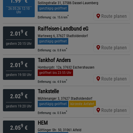
1.99
€
Sollingstraße 31, 37586 Dassel-Lauenberg
ganztägig geöffnet
26.05.26 12:10
Uhr
Route planen
*
Entfernung: ca. 15.6 km
Raiffeisen-Landbund eG
9
2.01
€
Warteweg 6, 37627 Stadtoldendorf
ganztägig geöffnet
gestern 20:15 Uhr
Route planen
*
Entfernung: ca. 0.8 km
Tankhof Anders
9
2.01
€
Homburgstr. 12a, 37632 Eschershausen
geöffnet bis 23:55 Uhr
gestern 19:50 Uhr
Route planen
*
Entfernung: ca. 4.9 km
Tankstelle
9
2.02
€
Mühlenanger 3, 37627 Stadtoldendorf
ganztägig geöffnet
kürzeste Anfahrt
gestern 19:20 Uhr
Route planen
*
Entfernung: ca. 0.5 km
HEM
9
2.05
€
Göttinger Str. 50, 31061 Alfeld