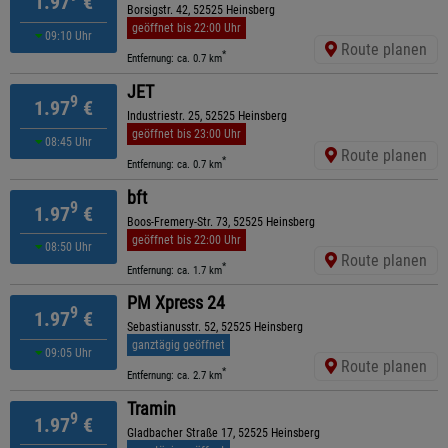
1.97
€
Borsigstr. 42, 52525 Heinsberg
geöffnet bis 22:00 Uhr
09:10 Uhr
Route planen
*
Entfernung: ca. 0.7 km
JET
9
1.97
€
Industriestr. 25, 52525 Heinsberg
geöffnet bis 23:00 Uhr
08:45 Uhr
Route planen
*
Entfernung: ca. 0.7 km
bft
9
1.97
€
Boos-Fremery-Str. 73, 52525 Heinsberg
geöffnet bis 22:00 Uhr
08:50 Uhr
Route planen
*
Entfernung: ca. 1.7 km
PM Xpress 24
9
1.97
€
Sebastianusstr. 52, 52525 Heinsberg
ganztägig geöffnet
09:05 Uhr
Route planen
*
Entfernung: ca. 2.7 km
Tramin
9
1.97
€
Gladbacher Straße 17, 52525 Heinsberg