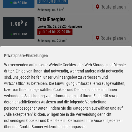
ganztägig geöffnet
08:50 Uhr
Route planen
*
Entfernung: ca. 3 km
TotalEnergies
9
1.98
€
Lieker Str. 62, 52525 Heinsberg
geöffnet bis 22:00 Uhr
09:10 Uhr
Route planen
*
Entfernung: ca. 2.2 km
HEM
9
1.99
€
Privatsphäre-Einstellungen
Forster Weg 31, 41849 Wassenberg
geöffnet bis 22:00 Uhr
Wir verwenden auf unserer Website Cookies, den Web Storage und Dienste
09:15 Uhr
Route planen
dritter. Einige von ihnen sind notwendig, während andere nicht notwendig
*
Entfernung: ca. 4.7 km
sind, uns jedoch helfen, unser Onlineangebot zu verbessern und
TinQ
wirtschaftlich zu betreiben. Die Einwilligung umfasst alle vorausgewählten,
8
2.00
€
Janses Mattes 3, 52525 Heinsberg
bzw. von Ihnen ausgewählten Cookies und Dienste, und die mit Ihnen
geöffnet bis 23:00 Uhr
verbundene Speicherung von Informationen auf Ihrem Endgerät sowie
08:50 Uhr
Route planen
deren anschließendes Auslesen und die folgende Verarbeitung
*
Entfernung: ca. 3.4 km
personenbezogener Daten. Indem Sie die Kategorien auswählen und auf
Shell
„Alle akzeptieren“ klicken, willigen Sie in die Verwendung der nicht
9
2.02
€
Industriestr. 49, 52525 Heinsberg
notwendigen Cookies und Dienste ein. Sie können Ihre Auswahl jederzeit
ganztägig geöffnet
kürzeste Anfahrt
über den Cookie-Banner widerrufen oder anpassen.
09:05 Uhr
Route planen