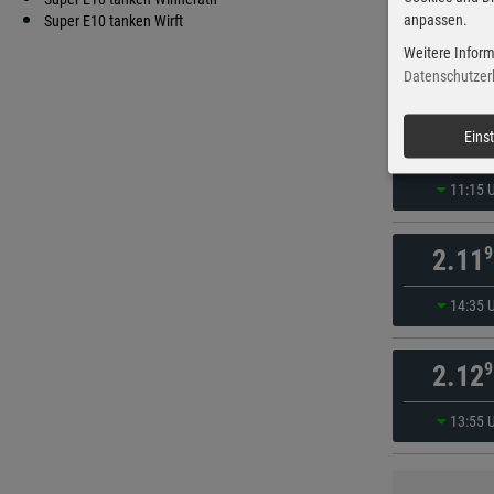
anpassen.
9
Super E10 tanken Wirft
2.08
Weitere Inform
vor 58 Mi
Datenschutzer
0
Eins
2.11
11:15 
9
2.11
14:35 
9
2.12
13:55 