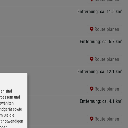
*
Entfernung: ca. 11.5 km
Route planen
*
Entfernung: ca. 6.7 km
Route planen
*
Entfernung: ca. 12.1 km
Route planen
nen sind
erbessern und
*
Entfernung: ca. 4.1 km
gewählten
Endgerät sowie
m Sie die
Route planen
cht notwendigen
 oder