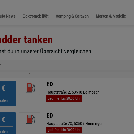
Auto-News
Elektromobilität
Camping & Caravan
Marken & Modelle
odder
tanken
st du in unserer Übersicht vergleichen.
r
ED
€
Hauptstraße 2, 53518 Leimbach
geöffnet bis 20:00 Uhr
nuten
ED
€
Hauptstraße 78, 53506 Hönningen
geöffnet bis 20:00 Uhr
nuten