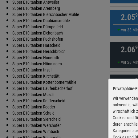
Super E10 tanken Antweiler
Super E10 tanken Aremberg
Super E10 tanken Bierschbacher Mühle
9
2.05
Super E10 tanken Daubiansmühle
Super E10 tanken Dümpelfeld
vor 33 Mi
Super E10 tanken Eichenbach
Super E10 tanken Fuchshofen
Super E10 tanken Harscheid
9
2.06
Super E10 tanken Herschbroich
Super E10 tanken Honerath
vor 28 Mi
Super E10 tanken Hönningen
Super E10 tanken Insul
Super E10 tanken Kirchstätt
9
2.07
Super E10 tanken Kottenbornermühle
Super E10 tanken Laufenbacherhof
Privatsphäre-E
vor 58 Mi
Super E10 tanken Müsch
Wir verwenden 
Super E10 tanken Reifferscheid
notwendig, wäh
Super E10 tanken Rodder
wirtschaftlich
9
2.08
Super E10 tanken Schuld
Cookies und Di
Super E10 tanken Sierscheid
deren anschli
Super E10 tanken Wershofen
vor 53 Mi
Kategorien aus
Super E10 tanken Wimbach
Cookies und Di
Super E10 tanken Winnerath