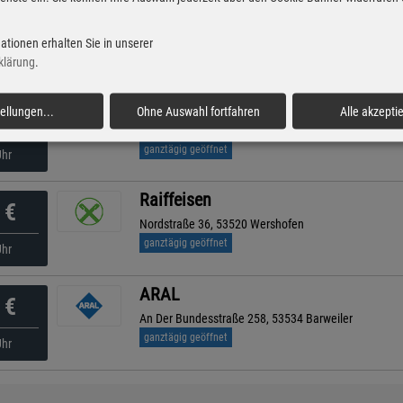
ED
€
An Der B258 , 53520 Döttinger-Höhe
ationen erhalten Sie in unserer
geöffnet bis 19:00 Uhr
nuten
klärung
.
BFT
tellungen
...
Ohne Auswahl fortfahren
Alle akzepti
€
Adenauer Str. 5, 54578 Nohn
ganztägig geöffnet
Uhr
Raiffeisen
€
Nordstraße 36, 53520 Wershofen
ganztägig geöffnet
Uhr
ARAL
€
An Der Bundesstraße 258, 53534 Barweiler
ganztägig geöffnet
Uhr