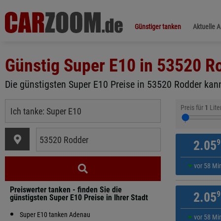
Günstiger tanken
Aktuelle 
Günstig Super E10 in
53520 R
Die günstigsten Super E10 Preise in 53520 Rodder kann
Preis für
1
Lite
9
2.05
vor 58 Mi
Preiswerter tanken - finden Sie die
9
2.05
günstigsten Super E10 Preise in Ihrer Stadt
Super E10 tanken Adenau
vor 58 Mi