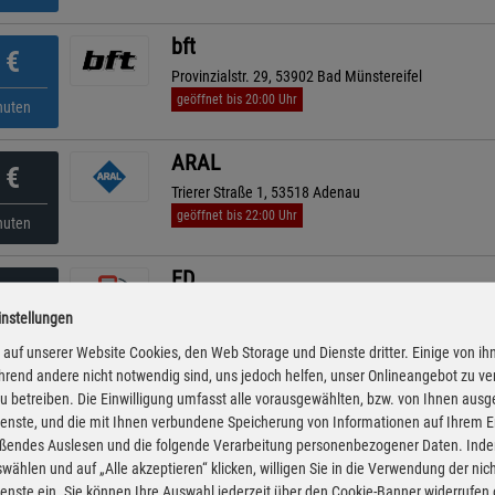
bft
€
Provinzialstr. 29, 53902 Bad Münstereifel
geöffnet bis 20:00 Uhr
nuten
ARAL
€
Trierer Straße 1, 53518 Adenau
geöffnet bis 22:00 Uhr
nuten
ED
€
An Der B 257 1, 53539 Kelberg
instellungen
geöffnet bis 20:00 Uhr
nuten
auf unserer Website Cookies, den Web Storage und Dienste dritter. Einige von ih
rend andere nicht notwendig sind, uns jedoch helfen, unser Onlineangebot zu v
CLASSIC
 zu betreiben. Die Einwilligung umfasst alle vorausgewählten, bzw. von Ihnen aus
€
enste, und die mit Ihnen verbundene Speicherung von Informationen auf Ihrem 
An Der B258, 53534 Barweiler
eßendes Auslesen und die folgende Verarbeitung personenbezogener Daten. Inde
geöffnet bis 21:00 Uhr
kürzeste Anfahrt
nuten
wählen und auf „Alle akzeptieren“ klicken, willigen Sie in die Verwendung der ni
enste ein. Sie können Ihre Auswahl jederzeit über den Cookie-Banner widerrufen