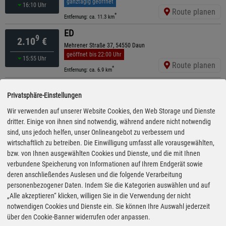
ganztägig geöffnet
16:10 Uhr
Route planen
*
Entfernung: ca. 11.3 km
ED
9
2.10
€
Mehrener Straße 37, 54550 Daun
geöffnet bis 22:00 Uhr
15:55 Uhr
Route planen
*
Entfernung: ca. 6.9 km
Roth- Energie
9
2.10
€
Privatsphäre-Einstellungen
Marderweg 2, 54550 Daun-Pützborn
ganztägig geöffnet
Wir verwenden auf unserer Website Cookies, den Web Storage und Dienste
16:00 Uhr
Route planen
dritter. Einige von ihnen sind notwendig, während andere nicht notwendig
*
Entfernung: ca. 8.1 km
sind, uns jedoch helfen, unser Onlineangebot zu verbessern und
ARAL
wirtschaftlich zu betreiben. Die Einwilligung umfasst alle vorausgewählten,
9
2.11
€
Bonner Straße 16, 54550 Daun
bzw. von Ihnen ausgewählten Cookies und Dienste, und die mit Ihnen
geöffnet bis 20:00 Uhr
verbundene Speicherung von Informationen auf Ihrem Endgerät sowie
16:10 Uhr
Route planen
deren anschließendes Auslesen und die folgende Verarbeitung
*
Entfernung: ca. 6.1 km
personenbezogener Daten. Indem Sie die Kategorien auswählen und auf
ED
„Alle akzeptieren“ klicken, willigen Sie in die Verwendung der nicht
9
2.11
€
Kölner Straße 41, 54578 Walsdorf
notwendigen Cookies und Dienste ein. Sie können Ihre Auswahl jederzeit
geöffnet bis 20:00 Uhr
über den Cookie-Banner widerrufen oder anpassen.
15:55 Uhr
Route planen