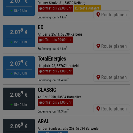
2.07
€
Dauner Straße 31, 53539 Kelberg
geöffnet bis 22:00 Uhr
kürzeste Anfahrt
15:45 Uhr
Route planen
*
Entfernung: ca. 5.4 km
ED
9
2.07
€
An Der B 257 1, 53539 Kelberg
geöffnet bis 20:00 Uhr
15:30 Uhr
Route planen
*
Entfernung: ca. 6.4 km
TotalEnergies
9
2.07
€
Hauptstr. 23, 56767 Uersfeld
geöffnet bis 21:00 Uhr
16:10 Uhr
Route planen
*
Entfernung: ca. 11.4 km
CLASSIC
9
2.08
€
An Der B258, 53534 Barweiler
geöffnet bis 21:00 Uhr
15:40 Uhr
Route planen
*
Entfernung: ca. 11.3 km
ARAL
9
2.09
€
An Der Bundesstraße 258, 53534 Barweiler