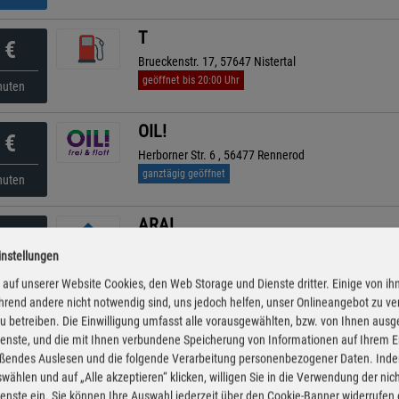
T
€
Brueckenstr. 17, 57647 Nistertal
geöffnet bis 20:00 Uhr
nuten
OIL!
€
Herborner Str. 6 , 56477 Rennerod
ganztägig geöffnet
nuten
ARAL
€
Koblenzer Straße 15, 56459 Langenhahn
instellungen
geöffnet bis 22:00 Uhr
nuten
auf unserer Website Cookies, den Web Storage und Dienste dritter. Einige von ih
rend andere nicht notwendig sind, uns jedoch helfen, unser Onlineangebot zu v
ARAL
 zu betreiben. Die Einwilligung umfasst alle vorausgewählten, bzw. von Ihnen aus
€
enste, und die mit Ihnen verbundene Speicherung von Informationen auf Ihrem 
Rheinstraße 18, 56462 Höhn
eßendes Auslesen und die folgende Verarbeitung personenbezogener Daten. Inde
geöffnet bis 22:00 Uhr
nuten
wählen und auf „Alle akzeptieren“ klicken, willigen Sie in die Verwendung der ni
enste ein. Sie können Ihre Auswahl jederzeit über den Cookie-Banner widerrufen