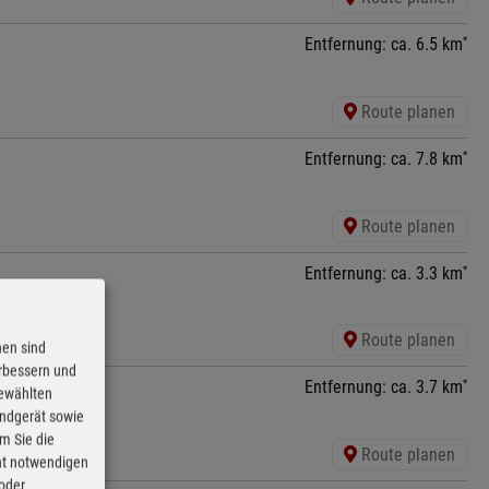
*
Entfernung: ca. 6.5 km
Route planen
*
Entfernung: ca. 7.8 km
Route planen
*
Entfernung: ca. 3.3 km
Route planen
nen sind
erbessern und
*
Entfernung: ca. 3.7 km
gewählten
Endgerät sowie
m Sie die
Route planen
cht notwendigen
 oder