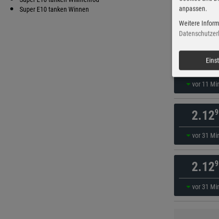
anpassen.
9
Super E10 tanken Winnen
2.11
Weitere Inform
vor 31 Mi
Datenschutzer
9
Eins
2.11
vor 11 Mi
9
2.12
vor 31 Mi
9
2.12
vor 31 Mi