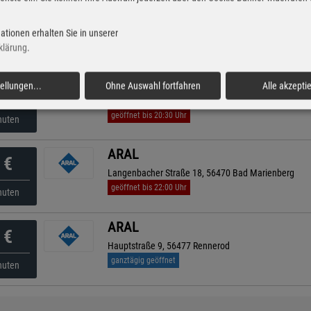
ARAL
€
Willmenroder Straße 32, 56457 Westerburg
ationen erhalten Sie in unserer
geöffnet bis 22:00 Uhr
nuten
klärung
.
ESSO
tellungen
...
Ohne Auswahl fortfahren
Alle akzepti
€
Hauptstr. 79 , 56459 Koelbingen
geöffnet bis 20:30 Uhr
nuten
ARAL
€
Langenbacher Straße 18, 56470 Bad Marienberg
geöffnet bis 22:00 Uhr
nuten
ARAL
€
Hauptstraße 9, 56477 Rennerod
ganztägig geöffnet
nuten