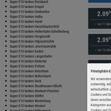
Super E10 tanken Dreisbach
Super E10 tanken Enspel
Super E10 tanken Großseifen
9
2.09
Super E10 tanken Halbs
Super E10 tanken Hardt
vor 11 Mi
Super E10 tanken Harschbacherfeld
Super E10 tanken Hellenhahn-Schellenberg
Super E10 tanken Hergenroth
9
2.09
Super E10 tanken Hilpischmühle
Super E10 tanken Jeremiasmühle
vor 16 Mi
Super E10 tanken Kaden
Super E10 tanken Langenhahn
Super E10 tanken Nistertal
9
2.10
Super E10 tanken Pottum
Super E10 tanken Rotenhain
Privatsphäre-E
vor 31 Mi
Super E10 tanken Rothenbach
Wir verwenden 
Super E10 tanken Seck
notwendig, wäh
Super E10 tanken Stockhausen-Illfurth
wirtschaftlich
9
2.11
Super E10 tanken Stockum-Püschen
Cookies und Di
Super E10 tanken Stöffel
deren anschli
Super E10 tanken Westerburg
vor 31 Mi
Kategorien aus
Super E10 tanken Westert
Cookies und Di
Super E10 tanken Willmenrod