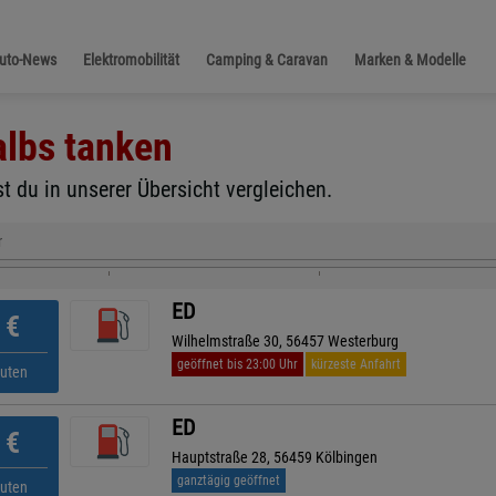
Auto-News
Elektromobilität
Camping & Caravan
Marken & Modelle
albs
tanken
 du in unserer Übersicht vergleichen.
r
ED
€
Wilhelmstraße 30, 56457 Westerburg
geöffnet bis 23:00 Uhr
kürzeste Anfahrt
nuten
ED
€
Hauptstraße 28, 56459 Kölbingen
ganztägig geöffnet
nuten