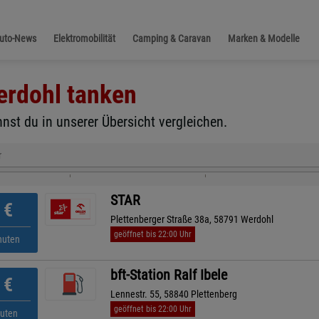
Auto-News
Elektromobilität
Camping & Caravan
Marken & Modelle
erdohl
tanken
nst du in unserer Übersicht vergleichen.
r
STAR
€
Plettenberger Straße 38a, 58791 Werdohl
geöffnet bis 22:00 Uhr
nuten
bft-Station Ralf Ibele
€
Lennestr. 55, 58840 Plettenberg
geöffnet bis 22:00 Uhr
nuten