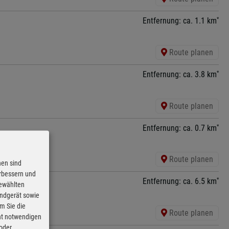
*
Entfernung: ca. 1.1 km
Route planen
*
Entfernung: ca. 3.8 km
Route planen
*
Entfernung: ca. 0.7 km
Route planen
nen sind
erbessern und
*
Entfernung: ca. 6.5 km
gewählten
Endgerät sowie
m Sie die
Route planen
cht notwendigen
 oder