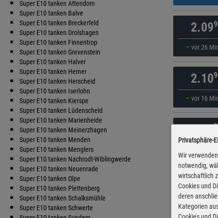
Super E10 tanken Attendorn
Super E10 tanken Balve
Super E10 tanken Breckerfeld
9
2.09
Super E10 tanken Drolshagen
Super E10 tanken Finnentrop
vor 26 Mi
Super E10 tanken Grevenstein
Super E10 tanken Halver
Super E10 tanken Hemer
9
2.10
Super E10 tanken Herscheid
Super E10 tanken Iserlohn
vor 16 Mi
Super E10 tanken Kierspe
Super E10 tanken Lüdenscheid
Super E10 tanken Marienheide
9
2.11
Super E10 tanken Meinerzhagen
Super E10 tanken Menden
Privatsphäre-E
vor 6 Mi
Super E10 tanken Menglers
Wir verwenden 
Super E10 tanken Nachrodt-Wiblingwerde
notwendig, wäh
Super E10 tanken Neuenrade
wirtschaftlich
9
2.11
Super E10 tanken Olpe
Cookies und Di
Super E10 tanken Plettenberg
deren anschli
Super E10 tanken Schalksmühle
vor 6 Mi
Kategorien aus
Super E10 tanken Schwerte
Cookies und Di
Super E10 tanken Sundern