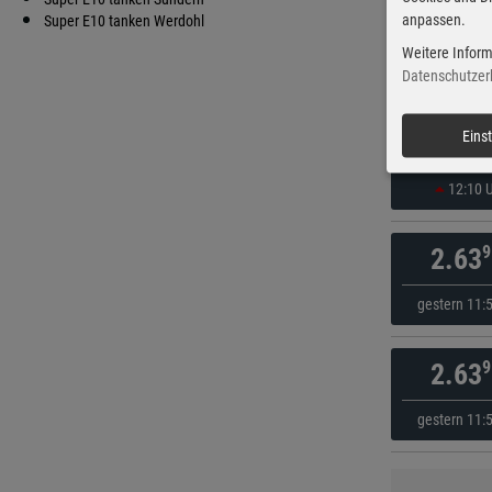
anpassen.
9
Super E10 tanken Werdohl
2.25
Weitere Inform
vor 21 Mi
Datenschutzer
9
Eins
2.28
12:10 
9
2.63
gestern 11:
9
2.63
gestern 11: