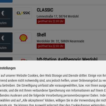
CLASSIC
€
Lennestraße 17, 58794 Werdohl
geöffnet bis 22:00 Uhr
nuten
Shell
€
Werdohler Str. 32, 58809 Neuenrade
geöffnet bis 22:00 Uhr
nuten
bft-Station Avdibegovic Werdohl
€
Mühlenweg 2, 58791 Werdohl
instellungen
geöffnet bis 24:00 Uhr
kürzeste Anfahrt
nuten
auf unserer Website Cookies, den Web Storage und Dienste dritter. Einige von ih
rend andere nicht notwendig sind, uns jedoch helfen, unser Onlineangebot zu v
bft Station Yilmaz
 zu betreiben. Die Einwilligung umfasst alle vorausgewählten, bzw. von Ihnen aus
€
enste, und die mit Ihnen verbundene Speicherung von Informationen auf Ihrem 
Rahmede Str. 189, 58762 Altena
eßendes Auslesen und die folgende Verarbeitung personenbezogener Daten. Inde
geöffnet bis 21:00 Uhr
nuten
wählen und auf „Alle akzeptieren“ klicken, willigen Sie in die Verwendung der ni
enste ein. Sie können Ihre Auswahl jederzeit über den Cookie-Banner widerrufen