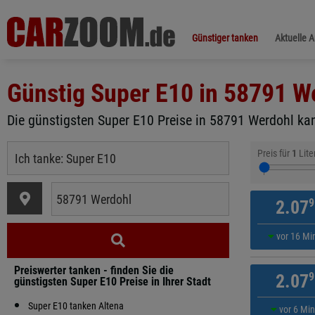
Günstiger tanken
Aktuelle 
Günstig Super E10 in
58791 W
Die günstigsten Super E10 Preise in 58791 Werdohl kan
Preis für
1
Lite
9
2.07
vor 16 Mi
Preiswerter tanken - finden Sie die
9
2.07
günstigsten Super E10 Preise in Ihrer Stadt
Super E10 tanken Altena
vor 6 Mi