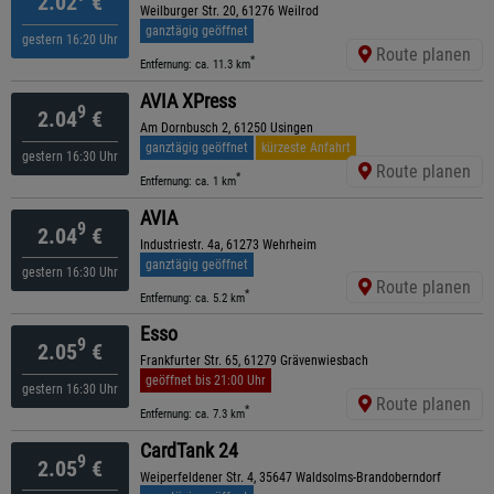
2.02
€
Weilburger Str. 20, 61276 Weilrod
ganztägig geöffnet
gestern 16:20 Uhr
Route planen
*
Entfernung: ca. 11.3 km
AVIA XPress
9
2.04
€
Am Dornbusch 2, 61250 Usingen
ganztägig geöffnet
kürzeste Anfahrt
gestern 16:30 Uhr
Route planen
*
Entfernung: ca. 1 km
AVIA
9
2.04
€
Industriestr. 4a, 61273 Wehrheim
ganztägig geöffnet
gestern 16:30 Uhr
Route planen
*
Entfernung: ca. 5.2 km
Esso
9
2.05
€
Frankfurter Str. 65, 61279 Grävenwiesbach
geöffnet bis 21:00 Uhr
gestern 16:30 Uhr
Route planen
*
Entfernung: ca. 7.3 km
CardTank 24
9
2.05
€
Weiperfeldener Str. 4, 35647 Waldsolms-Brandoberndorf