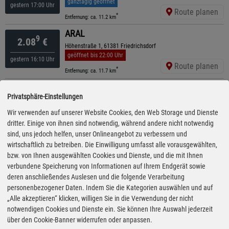
ganztägig geöffnet
gestern 17:00 Uhr
Route planen
*
Entfernung: ca. 11.2 km
ARAL
9
2.08
€
Höhenstraße 1, 61381 Friedrichsdorf
geöffnet bis 22:00 Uhr
gestern 16:10 Uhr
Route planen
*
Entfernung: ca. 11.7 km
ARAL
9
2.08
€
Privatsphäre-Einstellungen
Saalburgstraße 114, 61350 Bad Homburg
ganztägig geöffnet
Wir verwenden auf unserer Website Cookies, den Web Storage und Dienste
gestern 16:10 Uhr
Route planen
dritter. Einige von ihnen sind notwendig, während andere nicht notwendig
*
Entfernung: ca. 11.8 km
sind, uns jedoch helfen, unser Onlineangebot zu verbessern und
Shell
wirtschaftlich zu betreiben. Die Einwilligung umfasst alle vorausgewählten,
9
2.08
€
Raiffeisenstr. 2, 61191 Rosbach
bzw. von Ihnen ausgewählten Cookies und Dienste, und die mit Ihnen
ganztägig geöffnet
verbundene Speicherung von Informationen auf Ihrem Endgerät sowie
gestern 15:10 Uhr
Route planen
deren anschließendes Auslesen und die folgende Verarbeitung
*
Entfernung: ca. 11.8 km
personenbezogener Daten. Indem Sie die Kategorien auswählen und auf
ESSO
„Alle akzeptieren“ klicken, willigen Sie in die Verwendung der nicht
9
2.08
€
Hindenburgring 40 , 61348 Bad Homburg Vor Der Höhe
notwendigen Cookies und Dienste ein. Sie können Ihre Auswahl jederzeit
geöffnet bis 22:00 Uhr
über den Cookie-Banner widerrufen oder anpassen.
gestern 16:00 Uhr
Route planen