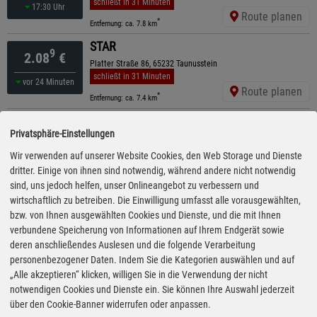
schließt in 31 Minuten
17:30 Uhr
Route planen
*
Entfernung: ca. 7.8 km
STAR
9
2.08
€
Platter Straße 86, 65232 Taunusstein
schließt in 31 Minuten
vor 24 Minuten
Route planen
*
Entfernung: ca. 7.4 km
Shell
9
2.09
€
Privatsphäre-Einstellungen
Sonnenberger Str. 82, 65193 Wiesbaden
schließt in 31 Minuten
Wir verwenden auf unserer Website Cookies, den Web Storage und Dienste
vor 19 Minuten
Route planen
dritter. Einige von ihnen sind notwendig, während andere nicht notwendig
*
Entfernung: ca. 8.8 km
sind, uns jedoch helfen, unser Onlineangebot zu verbessern und
TotalEnergies
wirtschaftlich zu betreiben. Die Einwilligung umfasst alle vorausgewählten,
9
2.11
€
Aarstr. 212, 65232 Taunusstein
bzw. von Ihnen ausgewählten Cookies und Dienste, und die mit Ihnen
schließt in 31 Minuten
verbundene Speicherung von Informationen auf Ihrem Endgerät sowie
vor 19 Minuten
Route planen
deren anschließendes Auslesen und die folgende Verarbeitung
*
Entfernung: ca. 8.7 km
personenbezogener Daten. Indem Sie die Kategorien auswählen und auf
ARAL
„Alle akzeptieren“ klicken, willigen Sie in die Verwendung der nicht
9
2.63
€
A 3, 65207 Wiesbaden
notwendigen Cookies und Dienste ein. Sie können Ihre Auswahl jederzeit
ganztägig geöffnet
über den Cookie-Banner widerrufen oder anpassen.
16:05 Uhr
Route planen