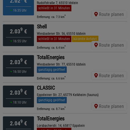
2.02
€
Rudolfstraße 7, 65510 Idstein
schließt in 31 Minuten
16:35 Uhr
Route planen
*
Entfernung: ca. 7.3 km
Shell
9
2.03
€
Wiesbadener Str. 56, 65510 Idstein
schließt in 31 Minuten
kürzeste Anfahrt
16:55 Uhr
Route planen
*
Entfernung: ca. 6.4 km
TotalEnergies
9
2.03
€
Wiesbadener Str. 77, 65510 Idstein
ganztägig geöffnet
16:50 Uhr
Route planen
*
Entfernung: ca. 6.6 km
CLASSIC
9
2.03
€
Eppsteiner Str. 27, 65779 Kelkheim (taunus)
ganztägig geöffnet
18:10 Uhr
Route planen
*
Entfernung: ca. 8.7 km
TotalEnergies
9
2.04
€
Lorsbacherstr. 14, 65817 Eppstein