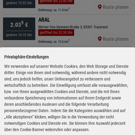
geöffnet bis 22:00 Uhr
gestern 13:55 Uhr
Route planen
*
Entfernung: ca. 11.8 km
ARAL
9
2.03
€
Werner-Von-Siemens-Straße 3, 83301 Traunreut
geöffnet bis 22:30 Uhr
gestern 16:10 Uhr
Route planen
*
Entfernung: ca. 12.6 km
ARAL
9
2.05
€
Privatsphäre-Einstellungen
Äussere Rosenheimerstr 23, 83278 Traunstein
geöffnet bis 23:00 Uhr
Wir verwenden auf unserer Website Cookies, den Web Storage und Dienste
gestern 14:30 Uhr
Route planen
dritter. Einige von ihnen sind notwendig, während andere nicht notwendig
*
Entfernung: ca. 8.9 km
sind, uns jedoch helfen, unser Onlineangebot zu verbessern und
Shell
wirtschaftlich zu betreiben. Die Einwilligung umfasst alle vorausgewählten,
9
2.05
€
Rupertistr. 36, 83278 Traunstein
bzw. von Ihnen ausgewählten Cookies und Dienste, und die mit Ihnen
geöffnet bis 22:00 Uhr
verbundene Speicherung von Informationen auf Ihrem Endgerät sowie
gestern 12:50 Uhr
Route planen
deren anschließendes Auslesen und die folgende Verarbeitung
*
Entfernung: ca. 9.3 km
personenbezogener Daten. Indem Sie die Kategorien auswählen und auf
ARAL
„Alle akzeptieren“ klicken, willigen Sie in die Verwendung der nicht
9
2.05
€
Chiemseestraße 50, 83278 Traunstein
notwendigen Cookies und Dienste ein. Sie können Ihre Auswahl jederzeit
geöffnet bis 21:30 Uhr
über den Cookie-Banner widerrufen oder anpassen.
gestern 14:30 Uhr
Route planen