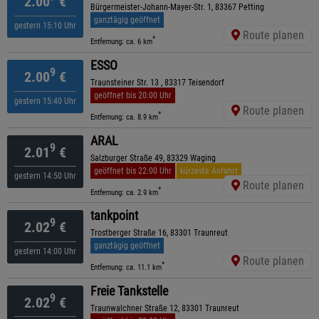
2.00
€
Bürgermeister-Johann-Mayer-Str. 1, 83367 Petting
ganztägig geöffnet
gestern 15:10 Uhr
Route planen
*
Entfernung: ca. 6 km
ESSO
9
2.00
€
Traunsteiner Str. 13 , 83317 Teisendorf
geöffnet bis 20:00 Uhr
gestern 15:40 Uhr
Route planen
*
Entfernung: ca. 8.9 km
ARAL
9
2.01
€
Salzburger Straße 49, 83329 Waging
geöffnet bis 22:00 Uhr
kürzeste Anfahrt
gestern 14:50 Uhr
Route planen
*
Entfernung: ca. 2.9 km
tankpoint
9
2.02
€
Trostberger Straße 16, 83301 Traunreut
ganztägig geöffnet
gestern 14:00 Uhr
Route planen
*
Entfernung: ca. 11.1 km
Freie Tankstelle
9
2.02
€
Traunwalchner Straße 12, 83301 Traunreut