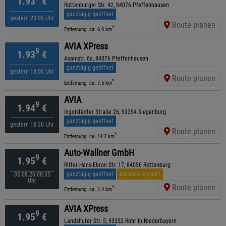
1.93
€
Rottenburger Str. 42, 84076 Pfeffenhausen
ganztägig geöffnet
gestern 23:05 Uhr
Route planen
*
Entfernung: ca. 6.9 km
AVIA XPress
9
1.93
€
Asamstr. 6a, 84076 Pfeffenhausen
ganztägig geöffnet
gestern 13:00 Uhr
Route planen
*
Entfernung: ca. 7.5 km
AVIA
9
1.94
€
Ingolstädter Straße 26, 93354 Siegenburg
ganztägig geöffnet
gestern 18:30 Uhr
Route planen
*
Entfernung: ca. 14.2 km
Auto-Wallner GmbH
9
1.95
€
Ritter-Hans-Ebron Str. 17, 84056 Rottenburg
ganztägig geöffnet
kürzeste Anfahrt
05.08.26 08:35
Uhr
Route planen
*
Entfernung: ca. 1.4 km
AVIA XPress
9
1.95
€
Landshuter Str. 5, 93352 Rohr In Niederbayern