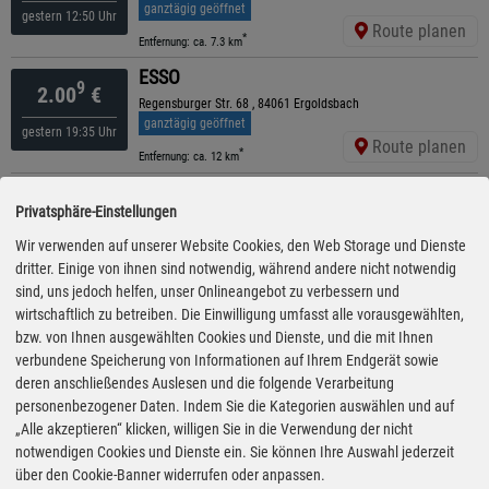
ganztägig geöffnet
gestern 12:50 Uhr
Route planen
*
Entfernung: ca. 7.3 km
ESSO
9
2.00
€
Regensburger Str. 68 , 84061 Ergoldsbach
ganztägig geöffnet
gestern 19:35 Uhr
Route planen
*
Entfernung: ca. 12 km
BK
9
2.01
€
Privatsphäre-Einstellungen
Kreittmayrstr: 2, 93326 Abensberg
ganztägig geöffnet
Wir verwenden auf unserer Website Cookies, den Web Storage und Dienste
gestern 15:25 Uhr
Route planen
dritter. Einige von ihnen sind notwendig, während andere nicht notwendig
*
Entfernung: ca. 14.4 km
sind, uns jedoch helfen, unser Onlineangebot zu verbessern und
BayWa
wirtschaftlich zu betreiben. Die Einwilligung umfasst alle vorausgewählten,
9
2.02
€
Lenbachstraße 1, 84085 Langquaid
bzw. von Ihnen ausgewählten Cookies und Dienste, und die mit Ihnen
ganztägig geöffnet
verbundene Speicherung von Informationen auf Ihrem Endgerät sowie
gestern 14:00 Uhr
Route planen
deren anschließendes Auslesen und die folgende Verarbeitung
*
Entfernung: ca. 12.7 km
personenbezogener Daten. Indem Sie die Kategorien auswählen und auf
Freie Tankstelle
„Alle akzeptieren“ klicken, willigen Sie in die Verwendung der nicht
9
2.03
€
Christian-Wolff-Str. 2, 84085 Langquaid
notwendigen Cookies und Dienste ein. Sie können Ihre Auswahl jederzeit
ganztägig geöffnet
04.08.26 06:55
über den Cookie-Banner widerrufen oder anpassen.
Uhr