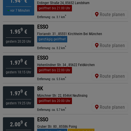
1.94
€
Erdinger Straße 24, 85652 Landsham
geöffnet bis 21:00 Uhr
vor 7 Minuten
Route planen
*
Entfernung: ca. 3.1 km
ESSO
9
1.95
€
Florianstr. 31 , 85551 Kirchheim Bei München
ganztägig geöffnet
gestern 20:20 Uhr
Route planen
*
Entfernung: ca. 3.2 km
ESSO
9
1.97
€
Hohenlindner Str. 34 , 85622 Feldkirchen
geöffnet bis 22:00 Uhr
gestern 18:15 Uhr
Route planen
*
Entfernung: ca. 5.5 km
BK
9
1.97
€
Münchner Str. 22, 85464 Neufinsing
geöffnet bis 20:00 Uhr
gestern 19:25 Uhr
Route planen
*
Entfernung: ca. 5.7 km
ESSO
9
2.00
€
Gruber Str. 80 , 85586 Poing