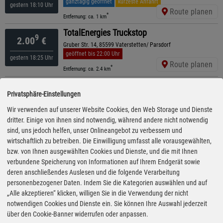
ganztägig geöffnet
kürzeste Anfahrt
gestern 18:10 Uhr
Route planen
*
Entfernung: ca. 1 km
TotalEnergies Truckstop
9
2.00
€
Gruber Str. 14, 85599 Vaterstetten/ Parsdorf
geöffnet bis 22:00 Uhr
gestern 18:25 Uhr
Route planen
*
Entfernung: ca. 2.4 km
ESSO
9
2.00
€
Privatsphäre-Einstellungen
Münchener Str. 11 , 85646 Anzing
geöffnet bis 22:00 Uhr
Wir verwenden auf unserer Website Cookies, den Web Storage und Dienste
gestern 18:40 Uhr
Route planen
dritter. Einige von ihnen sind notwendig, während andere nicht notwendig
*
Entfernung: ca. 3.8 km
sind, uns jedoch helfen, unser Onlineangebot zu verbessern und
TotalEnergies
wirtschaftlich zu betreiben. Die Einwilligung umfasst alle vorausgewählten,
9
2.00
€
Poinger Str. 2, 85570 Markt Schwaben
bzw. von Ihnen ausgewählten Cookies und Dienste, und die mit Ihnen
geöffnet bis 22:00 Uhr
verbundene Speicherung von Informationen auf Ihrem Endgerät sowie
gestern 19:30 Uhr
Route planen
deren anschließendes Auslesen und die folgende Verarbeitung
*
Entfernung: ca. 4.2 km
personenbezogener Daten. Indem Sie die Kategorien auswählen und auf
AVIA
„Alle akzeptieren“ klicken, willigen Sie in die Verwendung der nicht
9
2.00
€
Ebersberger Str. 46, 85570 Markt Schwaben
notwendigen Cookies und Dienste ein. Sie können Ihre Auswahl jederzeit
geöffnet bis 22:00 Uhr
über den Cookie-Banner widerrufen oder anpassen.
gestern 18:35 Uhr
Route planen