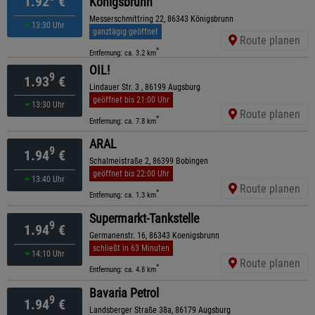
1.92
€
Königsbrunn
Messerschmittring 22, 86343 Königsbrunn
13:30 Uhr
ganztägig geöffnet
Route planen
*
Entfernung: ca. 3.2 km
OIL!
9
1.93
€
Lindauer Str. 3 , 86199 Augsburg
geöffnet bis 21:00 Uhr
13:30 Uhr
Route planen
*
Entfernung: ca. 7.8 km
ARAL
9
1.94
€
Schalmeistraße 2, 86399 Bobingen
geöffnet bis 22:00 Uhr
13:40 Uhr
Route planen
*
Entfernung: ca. 1.3 km
Supermarkt-Tankstelle
9
1.94
€
Germanenstr. 16, 86343 Koenigsbrunn
schließt in 63 Minuten
14:10 Uhr
Route planen
*
Entfernung: ca. 4.8 km
Bavaria Petrol
9
1.94
€
Landsberger Straße 38a, 86179 Augsburg