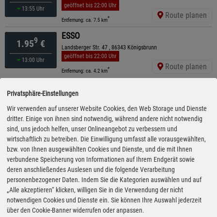
geöffnet bis 22:00 Uhr
13:55 Uhr
Route planen
*
Entfernung: ca. 7.5 km
ESSO
9
1.95
€
Landsberger Str. 47 , 86343 Königsbrunn
geöffnet bis 22:00 Uhr
13:00 Uhr
Route planen
*
Entfernung: ca. 4.2 km
ARAL
9
1.95
€
Privatsphäre-Einstellungen
Inninger Straße 99, 86179 Augsburg
ganztägig geöffnet
Wir verwenden auf unserer Website Cookies, den Web Storage und Dienste
16:25 Uhr
Route planen
dritter. Einige von ihnen sind notwendig, während andere nicht notwendig
*
Entfernung: ca. 6.3 km
sind, uns jedoch helfen, unser Onlineangebot zu verbessern und
ESSO
wirtschaftlich zu betreiben. Die Einwilligung umfasst alle vorausgewählten,
9
1.96
€
bzw. von Ihnen ausgewählten Cookies und Dienste, und die mit Ihnen
Königsbrunner Str. 1 A , 86399 Bobingen
geöffnet bis 22:30 Uhr
kürzeste Anfahrt
verbundene Speicherung von Informationen auf Ihrem Endgerät sowie
12:55 Uhr
Route planen
deren anschließendes Auslesen und die folgende Verarbeitung
*
Entfernung: ca. 1 km
personenbezogener Daten. Indem Sie die Kategorien auswählen und auf
ARAL
„Alle akzeptieren“ klicken, willigen Sie in die Verwendung der nicht
9
1.96
€
notwendigen Cookies und Dienste ein. Sie können Ihre Auswahl jederzeit
Landsberger Straße 2, 86836 Graben
über den Cookie-Banner widerrufen oder anpassen.
ganztägig geöffnet
15:10 Uhr