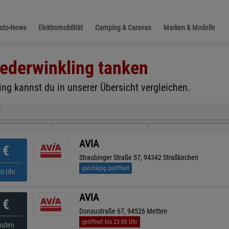
Auto-News
Elektromobilität
Camping & Caravan
Marken & Modelle
ederwinkling
tanken
ng kannst du in unserer Übersicht vergleichen.
r
AVIA
€
Straubinger Straße 57, 94342 Straßkirchen
ganztägig geöffnet
50 Uhr
AVIA
€
Donaustraße 67, 94526 Metten
geöffnet bis 23:00 Uhr
nuten