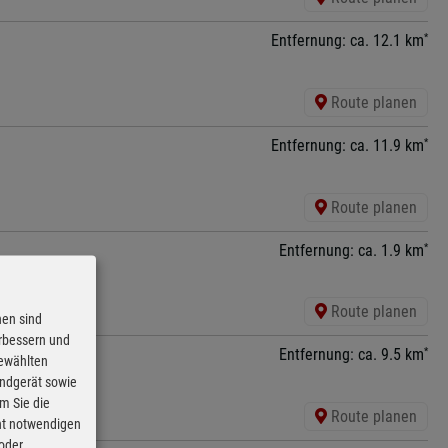
*
Entfernung: ca. 12.1 km
Route planen
*
Entfernung: ca. 11.9 km
Route planen
*
Entfernung: ca. 1.9 km
Route planen
nen sind
erbessern und
*
Entfernung: ca. 9.5 km
gewählten
Endgerät sowie
m Sie die
Route planen
cht notwendigen
 oder