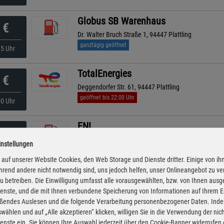
Globus SB Warenhaus
€
Dr. Walter Bruch Straße 1, 94447 Plattling
ganztägig geöffnet
05 Uhr
TotalEnergies
€
Deggendorfer Str. 61, 94447 Plattling
geöffnet bis 22:00 Uhr
30 Uhr
ENI
€
Bayerwaldstr. 10, 94559 Niederwinkling
instellungen
geöffnet bis 19:00 Uhr
kürzeste Anfahrt
25 Uhr
auf unserer Website Cookies, den Web Storage und Dienste dritter. Einige von ih
rend andere nicht notwendig sind, uns jedoch helfen, unser Onlineangebot zu v
AVIA XPress
 zu betreiben. Die Einwilligung umfasst alle vorausgewählten, bzw. von Ihnen aus
€
enste, und die mit Ihnen verbundene Speicherung von Informationen auf Ihrem 
Breitfeld 1, 94336 Hunderdorf
eßendes Auslesen und die folgende Verarbeitung personenbezogener Daten. Inde
ganztägig geöffnet
20 Uhr
wählen und auf „Alle akzeptieren“ klicken, willigen Sie in die Verwendung der ni
enste ein. Sie können Ihre Auswahl jederzeit über den Cookie-Banner widerrufen