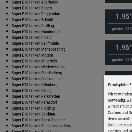
Super E10 tanken Aiterhofen
Super E10 tanken Bogen
Super E10 tanken Deggendorf
9
1.95
Super E10 tanken Eckhütt
Super E10 tanken Grafling
gestern 13:
Super E10 tanken Hunderdorf
Super E10 tanken Irlbach
Super E10 tanken Laufmühle
9
1.96
Super E10 tanken Mariaposching
Super E10 tanken Metten
gestern 13:
Super E10 tanken Mitterfels
Super E10 tanken Niederwinkling
Super E10 tanken Oberlindberg
9
1.99
Super E10 tanken Oberschneiding
Super E10 tanken Offenberg
Privatsphäre-E
gestern 12:
Super E10 tanken Otzing
Wir verwenden 
Super E10 tanken Parkstetten
notwendig, wäh
Super E10 tanken Perasdorf
wirtschaftlich
9
1.99
Super E10 tanken Plattling
Cookies und Di
Super E10 tanken Salching
deren anschli
Super E10 tanken Sankt Englmar
gestern 16:
Kategorien aus
Super E10 tanken Stephansposching
Cookies und Di
Super E10 tanken Straßkirchen