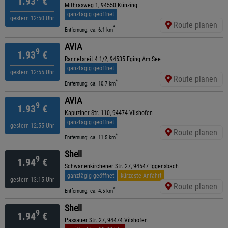
1.93
€
Mithrasweg 1, 94550 Künzing
ganztägig geöffnet
gestern 12:50 Uhr
Route planen
*
Entfernung: ca. 6.1 km
AVIA
9
1.93
€
Rannetsreit 4 1/2, 94535 Eging Am See
ganztägig geöffnet
gestern 12:55 Uhr
Route planen
*
Entfernung: ca. 10.7 km
AVIA
9
1.93
€
Kapuziner Str. 110, 94474 Vilshofen
ganztägig geöffnet
gestern 12:55 Uhr
Route planen
*
Entfernung: ca. 11.5 km
Shell
9
1.94
€
Schwanenkirchener Str. 27, 94547 Iggensbach
ganztägig geöffnet
kürzeste Anfahrt
gestern 13:15 Uhr
Route planen
*
Entfernung: ca. 4.5 km
Shell
9
1.94
€
Passauer Str. 27, 94474 Vilshofen