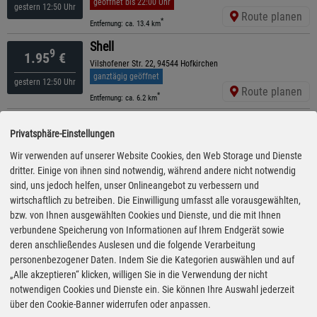
geöffnet bis 22:00 Uhr
gestern 12:50 Uhr
Route planen
*
Entfernung: ca. 13.4 km
Shell
9
1.95
€
Vilshofener Str. 22, 94544 Hofkirchen
ganztägig geöffnet
gestern 12:50 Uhr
Route planen
*
Entfernung: ca. 6.2 km
ARAL
9
1.95
€
Privatsphäre-Einstellungen
Deggendorfer Straße 48, 94491 Hengersberg
geöffnet bis 20:00 Uhr
Wir verwenden auf unserer Website Cookies, den Web Storage und Dienste
gestern 16:10 Uhr
Route planen
dritter. Einige von ihnen sind notwendig, während andere nicht notwendig
*
Entfernung: ca. 6.5 km
sind, uns jedoch helfen, unser Onlineangebot zu verbessern und
ENI
wirtschaftlich zu betreiben. Die Einwilligung umfasst alle vorausgewählten,
9
1.95
€
Hauptstr. 19, 94571 Schaufling
bzw. von Ihnen ausgewählten Cookies und Dienste, und die mit Ihnen
ganztägig geöffnet
verbundene Speicherung von Informationen auf Ihrem Endgerät sowie
gestern 13:20 Uhr
Route planen
deren anschließendes Auslesen und die folgende Verarbeitung
*
Entfernung: ca. 13.2 km
personenbezogener Daten. Indem Sie die Kategorien auswählen und auf
Tank Plus
„Alle akzeptieren“ klicken, willigen Sie in die Verwendung der nicht
9
1.96
€
Plattlinger Straße 50, 94486 Osterhofen
notwendigen Cookies und Dienste ein. Sie können Ihre Auswahl jederzeit
geöffnet bis 22:00 Uhr
über den Cookie-Banner widerrufen oder anpassen.
gestern 13:15 Uhr
Route planen