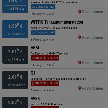
1.98
€
Kasseler Straße 40, 98574 Schmalkalden
ganztägig geöffnet
vor 3 Minuten
Route planen
*
Entfernung: ca. 5.6 km
WITTIG Tankautomatenstation
9
1.98
€
Kasseler Straße 2, 98574 Schmalkalden
ganztägig geöffnet
vor 18 Minuten
Route planen
*
Entfernung: ca. 6.3 km
ARAL
9
2.01
€
Am Räschen 4, 98634 Wasungen
geöffnet bis 22:00 Uhr
vor 58 Minuten
Route planen
*
Entfernung: ca. 7.9 km
Q1
9
2.01
€
Suhler Str. 1 a, 98574 Schmalkalden-Mittelstille
geöffnet bis 21:00 Uhr
vor 58 Minuten
Route planen
*
Entfernung: ca. 9.3 km
AVEX
9
2.02
€
Nordstr. 2, 98597 Breitungen