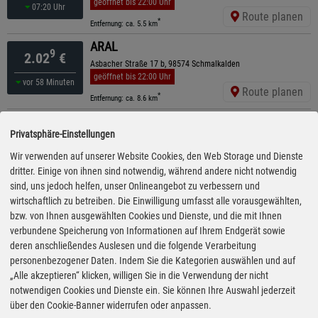
geöffnet bis 22:00 Uhr
07:20 Uhr
Route planen
*
Entfernung: ca. 5.5 km
ARAL
9
2.02
€
Asbacher Straße 17 b, 98574 Schmalkalden
geöffnet bis 22:00 Uhr
vor 58 Minuten
Route planen
*
Entfernung: ca. 8.6 km
bft - Walther
9
2.02
€
Privatsphäre-Einstellungen
Bad Liebensteiner Str. 185, 36456 Barchfeld
ganztägig geöffnet
Wir verwenden auf unserer Website Cookies, den Web Storage und Dienste
07:20 Uhr
Route planen
dritter. Einige von ihnen sind notwendig, während andere nicht notwendig
*
Entfernung: ca. 9.1 km
sind, uns jedoch helfen, unser Onlineangebot zu verbessern und
Esso
wirtschaftlich zu betreiben. Die Einwilligung umfasst alle vorausgewählten,
9
2.03
€
Oelmühle 14, 98597 Breitungen
bzw. von Ihnen ausgewählten Cookies und Dienste, und die mit Ihnen
geöffnet bis 21:00 Uhr
kürzeste Anfahrt
verbundene Speicherung von Informationen auf Ihrem Endgerät sowie
07:15 Uhr
Route planen
deren anschließendes Auslesen und die folgende Verarbeitung
*
Entfernung: ca. 2.4 km
personenbezogener Daten. Indem Sie die Kategorien auswählen und auf
AVIA
„Alle akzeptieren“ klicken, willigen Sie in die Verwendung der nicht
9
2.03
€
Körler Straße 13, 98593 Floh-Seligenthal
notwendigen Cookies und Dienste ein. Sie können Ihre Auswahl jederzeit
geöffnet bis 20:00 Uhr
über den Cookie-Banner widerrufen oder anpassen.
gestern 19:05 Uhr
Route planen