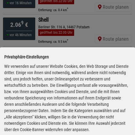
geöffnet bis 22:00 Uhr
vor 16 Minuten
Route planen
*
Entfernung: ca. 8.4 km
Shell
9
2.06
€
Berliner Str. 116 A, 14467 Potsdam
geöffnet bis 22:00 Uhr
vor 46 Minuten
Route planen
*
Entfernung: ca. 9.5 km
TotalEnergies
9
2.06
€
Privatsphäre-Einstellungen
Pirschheide 1, 14471 Potsdam
ganztägig geöffnet
Wir verwenden auf unserer Website Cookies, den Web Storage und Dienste
05:25 Uhr
Route planen
dritter. Einige von ihnen sind notwendig, während andere nicht notwendig
*
Entfernung: ca. 9.9 km
sind, uns jedoch helfen, unser Onlineangebot zu verbessern und
TotalEnergies
wirtschaftlich zu betreiben. Die Einwilligung umfasst alle vorausgewählten,
9
2.10
€
Artilleriepark 5, 14624 Dallgow
bzw. von Ihnen ausgewählten Cookies und Dienste, und die mit Ihnen
geöffnet bis 23:00 Uhr
verbundene Speicherung von Informationen auf Ihrem Endgerät sowie
gestern 21:55 Uhr
Route planen
deren anschließendes Auslesen und die folgende Verarbeitung
*
Entfernung: ca. 10.4 km
personenbezogener Daten. Indem Sie die Kategorien auswählen und auf
ARAL
„Alle akzeptieren“ klicken, willigen Sie in die Verwendung der nicht
9
2.15
€
Potsdamer Straße 55, 14469 Potsdam
notwendigen Cookies und Dienste ein. Sie können Ihre Auswahl jederzeit
ganztägig geöffnet
kürzeste Anfahrt
über den Cookie-Banner widerrufen oder anpassen.
gestern 19:10 Uhr
Route planen