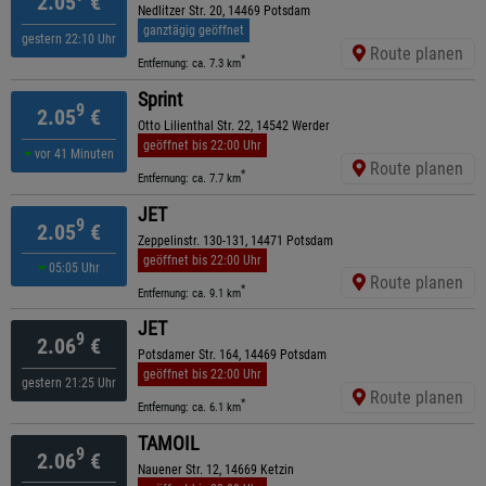
2.05
€
Nedlitzer Str. 20, 14469 Potsdam
ganztägig geöffnet
gestern 22:10 Uhr
Route planen
*
Entfernung: ca. 7.3 km
Sprint
9
2.05
€
Otto Lilienthal Str. 22, 14542 Werder
geöffnet bis 22:00 Uhr
vor 41 Minuten
Route planen
*
Entfernung: ca. 7.7 km
JET
9
2.05
€
Zeppelinstr. 130-131, 14471 Potsdam
geöffnet bis 22:00 Uhr
05:05 Uhr
Route planen
*
Entfernung: ca. 9.1 km
JET
9
2.06
€
Potsdamer Str. 164, 14469 Potsdam
geöffnet bis 22:00 Uhr
gestern 21:25 Uhr
Route planen
*
Entfernung: ca. 6.1 km
TAMOIL
9
2.06
€
Nauener Str. 12, 14669 Ketzin