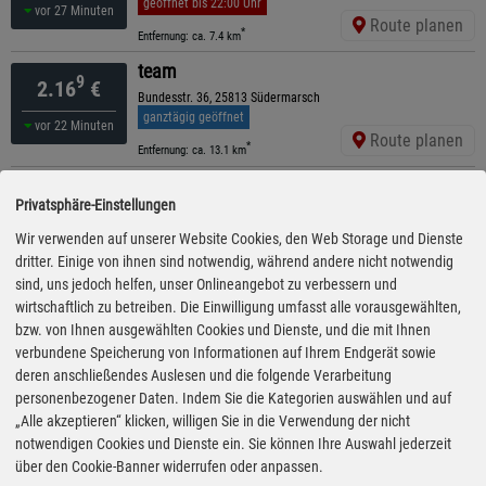
geöffnet bis 22:00 Uhr
vor 27 Minuten
Route planen
*
Entfernung: ca. 7.4 km
team
9
2.16
€
Bundesstr. 36, 25813 Südermarsch
ganztägig geöffnet
vor 22 Minuten
Route planen
*
Entfernung: ca. 13.1 km
OIL!
9
2.16
€
Privatsphäre-Einstellungen
Bredstedter Str. 2-8 , 25813 Husum
ganztägig geöffnet
Wir verwenden auf unserer Website Cookies, den Web Storage und Dienste
vor 27 Minuten
Route planen
dritter. Einige von ihnen sind notwendig, während andere nicht notwendig
*
Entfernung: ca. 15.3 km
sind, uns jedoch helfen, unser Onlineangebot zu verbessern und
ESSO
wirtschaftlich zu betreiben. Die Einwilligung umfasst alle vorausgewählten,
9
2.17
€
Gardinger Chaussee 2 , 25832 Toenning
bzw. von Ihnen ausgewählten Cookies und Dienste, und die mit Ihnen
geöffnet bis 21:00 Uhr
verbundene Speicherung von Informationen auf Ihrem Endgerät sowie
vor 22 Minuten
Route planen
deren anschließendes Auslesen und die folgende Verarbeitung
*
Entfernung: ca. 9.7 km
personenbezogener Daten. Indem Sie die Kategorien auswählen und auf
Shell
„Alle akzeptieren“ klicken, willigen Sie in die Verwendung der nicht
9
2.17
€
Schleswiger Chaussee 90, 25813 Husum
notwendigen Cookies und Dienste ein. Sie können Ihre Auswahl jederzeit
geöffnet bis 22:00 Uhr
über den Cookie-Banner widerrufen oder anpassen.
vor 7 Minuten
Route planen