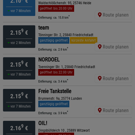
2.10
€
Waldschlößchenstr. 95, 25746 Heide
geöffnet bis 20:00 Uhr
vor 7 Minuten
Route planen
*
Entfernung: ca. 15.8 km
team
9
2.15
€
Tönninger Str. 2, 25840 Friedrichstadt
ganztägig geöffnet
kürzeste Anfahrt
vor 2 Minuten
Route planen
*
Entfernung: ca. 2.9 km
NORDOEL
9
2.15
€
Toenninger Str. 1, 25840 Friedrichstadt
geöffnet bis 22:00 Uhr
vor 7 Minuten
Route planen
*
Entfernung: ca. 3.4 km
Freie Tankstelle
9
2.15
€
Brunnenstr. 9a, 25774 Lunden
ganztägig geöffnet
vor 7 Minuten
Route planen
*
Entfernung: ca. 3.9 km
OIL!
9
2.16
€
Dingsbülldeich 10 , 25889 Witzwort