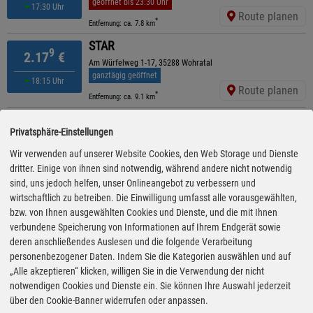
geöffnet bis 23:30 Uhr
17:30 Uhr
Route planen
*
Entfernung: ca. 7.8 km
STAR
9
2.17
€
Am Würfelweg 1-17, 35288 Wohratal
ganztägig geöffnet
18:15 Uhr
Route planen
*
Entfernung: ca. 9.1 km
MTB
9
2.17
€
Privatsphäre-Einstellungen
Kasseler Str. 76, 35091 Cölbe
ganztägig geöffnet
Wir verwenden auf unserer Website Cookies, den Web Storage und Dienste
18:00 Uhr
Route planen
dritter. Einige von ihnen sind notwendig, während andere nicht notwendig
*
Entfernung: ca. 9.1 km
sind, uns jedoch helfen, unser Onlineangebot zu verbessern und
Shell
wirtschaftlich zu betreiben. Die Einwilligung umfasst alle vorausgewählten,
9
2.18
€
Niederkleiner Str. 4, 35260 Stadtallendorf
bzw. von Ihnen ausgewählten Cookies und Dienste, und die mit Ihnen
geöffnet bis 22:30 Uhr
verbundene Speicherung von Informationen auf Ihrem Endgerät sowie
17:50 Uhr
Route planen
deren anschließendes Auslesen und die folgende Verarbeitung
*
Entfernung: ca. 7.6 km
personenbezogener Daten. Indem Sie die Kategorien auswählen und auf
Tankport Süd
„Alle akzeptieren“ klicken, willigen Sie in die Verwendung der nicht
9
2.19
€
Niederkleiner Straße 55, 35260 Stadtallendorf
notwendigen Cookies und Dienste ein. Sie können Ihre Auswahl jederzeit
ganztägig geöffnet
über den Cookie-Banner widerrufen oder anpassen.
17:25 Uhr
Route planen