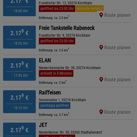
2.17
€
Frankfurter Str. 12, 35274 Kirchhain
geöffnet bis 23:00 Uhr
kürzeste Anfahrt
18:00 Uhr
Route planen
*
Entfernung: ca. 2.5 km
Freie Tankstelle Rabeneck
9
2.17
€
Frankfurter Str. 9, 35274 Kirchhain
geöffnet bis 22:00 Uhr
18:05 Uhr
Route planen
*
Entfernung: ca. 2.6 km
ELAN
9
2.17
€
Niederrheinische Str. 39, 35274 Kirchhain
schließt in 8 Minuten
17:45 Uhr
Route planen
*
Entfernung: ca. 3 km
Raiffeisen
9
2.17
€
Sonnenallee 1, 35274 Kirchhain
ganztägig geöffnet
18:10 Uhr
Route planen
*
Entfernung: ca. 3.7 km
JET
9
2.17
€
Niederkleiner Str. 50, 35260 Stadtallendorf