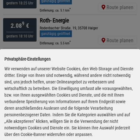
ganztägig geöffnet
gestern 18:25 Uhr
Route planen
*
Entfernung: ca. 5.1 km
Roth- Energie
9
2.08
€
Rodenbacher Straße. 19, 35708 Haiger
ganztägig geöffnet
gestern 18:10 Uhr
Route planen
*
Entfernung: ca. 5.5 km
Shell
9
2.09
€
Privatsphäre-Einstellungen
Frankfurter Str. 175, 35683 Dillenburg
ganztägig geöffnet
Wir verwenden auf unserer Website Cookies, den Web Storage und Dienste
gestern 19:10 Uhr
Route planen
dritter. Einige von ihnen sind notwendig, während andere nicht notwendig
*
Entfernung: ca. 1.3 km
sind, uns jedoch helfen, unser Onlineangebot zu verbessern und
Shell
wirtschaftlich zu betreiben. Die Einwilligung umfasst alle vorausgewählten,
9
2.09
€
Bahnhofstr. 42, 35708 Haiger
bzw. von Ihnen ausgewählten Cookies und Dienste, und die mit Ihnen
geöffnet bis 22:00 Uhr
verbundene Speicherung von Informationen auf Ihrem Endgerät sowie
gestern 18:30 Uhr
Route planen
deren anschließendes Auslesen und die folgende Verarbeitung
*
Entfernung: ca. 5 km
personenbezogener Daten. Indem Sie die Kategorien auswählen und auf
ARAL
„Alle akzeptieren“ klicken, willigen Sie in die Verwendung der nicht
9
2.15
€
Kasseler Straße 32, 35683 Dillenburg
notwendigen Cookies und Dienste ein. Sie können Ihre Auswahl jederzeit
geöffnet bis 23:00 Uhr
über den Cookie-Banner widerrufen oder anpassen.
gestern 17:10 Uhr
Route planen