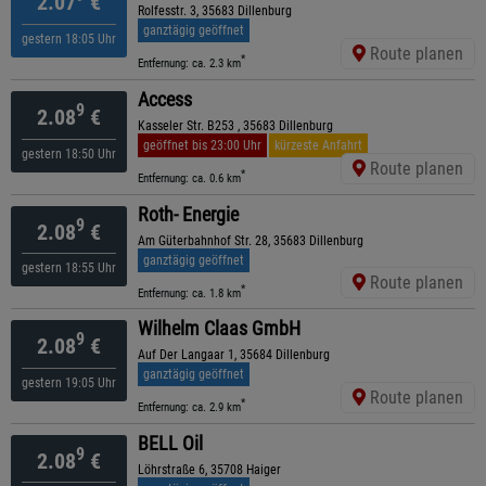
2.07
€
Rolfesstr. 3, 35683 Dillenburg
ganztägig geöffnet
gestern 18:05 Uhr
Route planen
*
Entfernung: ca. 2.3 km
Access
9
2.08
€
Kasseler Str. B253 , 35683 Dillenburg
geöffnet bis 23:00 Uhr
kürzeste Anfahrt
gestern 18:50 Uhr
Route planen
*
Entfernung: ca. 0.6 km
Roth- Energie
9
2.08
€
Am Güterbahnhof Str. 28, 35683 Dillenburg
ganztägig geöffnet
gestern 18:55 Uhr
Route planen
*
Entfernung: ca. 1.8 km
Wilhelm Claas GmbH
9
2.08
€
Auf Der Langaar 1, 35684 Dillenburg
ganztägig geöffnet
gestern 19:05 Uhr
Route planen
*
Entfernung: ca. 2.9 km
BELL Oil
9
2.08
€
Löhrstraße 6, 35708 Haiger