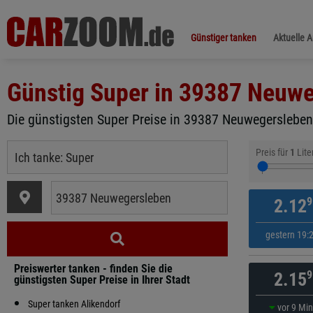
Günstiger tanken
Aktuelle 
Günstig Super in
39387 Neuwe
Die günstigsten Super Preise in 39387 Neuwegersleben 
Preis für
1
Lite
9
2.12
gestern 19:
Preiswerter tanken - finden Sie die
9
2.15
günstigsten Super Preise in Ihrer Stadt
Super tanken Alikendorf
vor 9 Mi