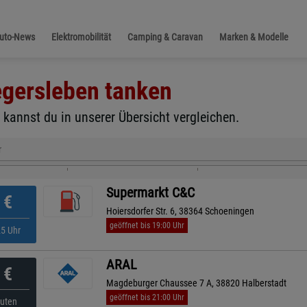
Auto-News
Elektromobilität
Camping & Caravan
Marken & Modelle
gersleben
tanken
kannst du in unserer Übersicht vergleichen.
r
Supermarkt C&C
€
Hoiersdorfer Str. 6, 38364 Schoeningen
geöffnet bis 19:00 Uhr
25 Uhr
ARAL
€
Magdeburger Chaussee 7 A, 38820 Halberstadt
geöffnet bis 21:00 Uhr
nuten