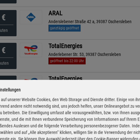
ARAL
€
Anderslebener Straße 42 a, 39387 Oschersleben
ganztägig geöffnet
nuten
TotalEnergies
€
Anderlebener Str. 53, 39387 Oschersleben
geöffnet bis 22:00 Uhr
nuten
TotalEnergies
€
Friedensstr. 1, 39393 Voelpke
instellungen
ganztägig geöffnet
nuten
auf unserer Website Cookies, den Web Storage und Dienste dritter. Einige von ih
rend andere nicht notwendig sind, uns jedoch helfen, unser Onlineangebot zu v
ARAL
 zu betreiben. Die Einwilligung umfasst alle vorausgewählten, bzw. von Ihnen aus
€
enste, und die mit Ihnen verbundene Speicherung von Informationen auf Ihrem 
Helmstedter Straße 33, 38364 Schöningen
eßendes Auslesen und die folgende Verarbeitung personenbezogener Daten. Inde
ganztägig geöffnet
nuten
wählen und auf „Alle akzeptieren“ klicken, willigen Sie in die Verwendung der ni
enste ein. Sie können Ihre Auswahl jederzeit über den Cookie-Banner widerrufen