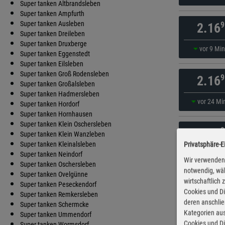
Super tanken Altbrandsleben
Super tanken Ampfurth
Super tanken Ausleben
9
2.16
Super tanken Dreileben
Super tanken Druxberge
vor 9 Mi
Super tanken Eggenstedt
Super tanken Eilsleben
Super tanken Groß Rodensleben
9
2.16
Super tanken Großalsleben
Super tanken Hadmersleben
vor 24 Mi
Super tanken Hordorf
Super tanken Hornhausen
Super tanken Klein Oschersleben
9
2.16
Super tanken Klein Wanzleben
Super tanken Kleinalsleben
Privatsphäre-E
vor 9 Mi
Super tanken Neindorf
Wir verwenden 
Super tanken Oschersleben
notwendig, wäh
Super tanken Ovelgünne
wirtschaftlich
9
2.16
Super tanken Peseckendorf
Cookies und Di
Super tanken Remkersleben
deren anschli
Super tanken Schermcke
vor 39 Mi
Kategorien aus
Super tanken Ummendorf
Cookies und Di
Super tanken Wormsdorf