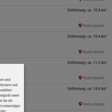
*
Entfernung: ca. 10.4 km
Route planen
*
Entfernung: ca. 10.4 km
Route planen
*
Entfernung: ca. 11.2 km
Route planen
nen sind
erbessern und
*
Entfernung: ca. 14.6 km
gewählten
Endgerät sowie
m Sie die
Route planen
cht notwendigen
 oder