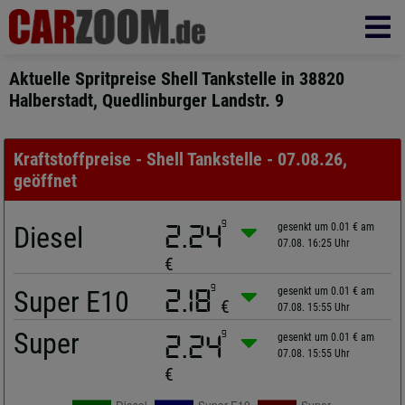
Aktuelle Spritpreise Shell Tankstelle in 38820
Halberstadt, Quedlinburger Landstr. 9
Kraftstoffpreise - Shell Tankstelle - 07.08.26,
geöffnet
9
Diesel
2.24
gesenkt um 0.01 € am
07.08. 16:25 Uhr
€
9
Super E10
2.18
gesenkt um 0.01 € am
€
07.08. 15:55 Uhr
Super
9
2.24
gesenkt um 0.01 € am
07.08. 15:55 Uhr
€