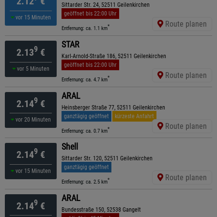
2.12
€
Sittarder Str. 24, 52511 Geilenkirchen
geöffnet bis 22:00 Uhr
vor 15 Minuten
Route planen
*
Entfernung: ca. 1.1 km
STAR
9
2.13
€
Karl-Arnold-Straße 186, 52511 Geilenkirchen
geöffnet bis 22:00 Uhr
vor 5 Minuten
Route planen
*
Entfernung: ca. 4.7 km
ARAL
9
2.14
€
Heinsberger Straße 77, 52511 Geilenkirchen
ganztägig geöffnet
kürzeste Anfahrt
vor 20 Minuten
Route planen
*
Entfernung: ca. 0.7 km
Shell
9
2.14
€
Sittarder Str. 120, 52511 Geilenkirchen
ganztägig geöffnet
vor 15 Minuten
Route planen
*
Entfernung: ca. 2.5 km
ARAL
9
2.14
€
Bundesstraße 150, 52538 Gangelt