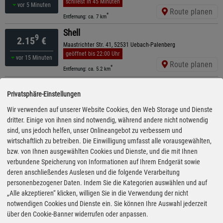
schließt in 45 Minuten
vor 5 Minuten
Route planen
*
Entfernung: ca. 7 km
Shell
9
2.15
€
Maastrichter Str. 41, 52531 Uebach-Palenberg
geöffnet bis 22:00 Uhr
vor 15 Minuten
Route planen
*
Entfernung: ca. 5.2 km
Shell
9
2.15
€
Privatsphäre-Einstellungen
Roermonder Str. 35-37, 52531 Uebach-Palenberg
geöffnet bis 23:00 Uhr
Wir verwenden auf unserer Website Cookies, den Web Storage und Dienste
vor 15 Minuten
Route planen
dritter. Einige von ihnen sind notwendig, während andere nicht notwendig
*
Entfernung: ca. 6 km
sind, uns jedoch helfen, unser Onlineangebot zu verbessern und
Shell
wirtschaftlich zu betreiben. Die Einwilligung umfasst alle vorausgewählten,
9
2.15
€
Wilhelm-Roentgen-Str. 1, 52499 Baesweiler
bzw. von Ihnen ausgewählten Cookies und Dienste, und die mit Ihnen
ganztägig geöffnet
verbundene Speicherung von Informationen auf Ihrem Endgerät sowie
vor 30 Minuten
Route planen
deren anschließendes Auslesen und die folgende Verarbeitung
*
Entfernung: ca. 6.3 km
personenbezogener Daten. Indem Sie die Kategorien auswählen und auf
ESSO
„Alle akzeptieren“ klicken, willigen Sie in die Verwendung der nicht
9
2.20
€
Roermonder Str. 36 , 52531 Uebach-Palenberg
notwendigen Cookies und Dienste ein. Sie können Ihre Auswahl jederzeit
ganztägig geöffnet
über den Cookie-Banner widerrufen oder anpassen.
vor 60 Minuten
Route planen