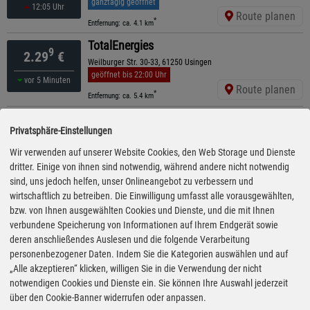
ganztägig geöffnet
12:05 Uhr
Route planen
*
Entfernung: ca. 4.1 km
TotalEnergies
9
2.29
€
Weilburger Str. 30-33, 61250 Usingen
geöffnet bis 22:00 Uhr
vor 5 Minuten
Route planen
*
Entfernung: ca. 5.4 km
TotalEnergies
9
2.30
€
Privatsphäre-Einstellungen
Weilroder Str. 1, 61389 Schmitten
geöffnet bis 20:00 Uhr
Wir verwenden auf unserer Website Cookies, den Web Storage und Dienste
vor 5 Minuten
Route planen
dritter. Einige von ihnen sind notwendig, während andere nicht notwendig
*
Entfernung: ca. 3.5 km
sind, uns jedoch helfen, unser Onlineangebot zu verbessern und
MLZ
wirtschaftlich zu betreiben. Die Einwilligung umfasst alle vorausgewählten,
9
2.30
€
An Der Riedwiese 4, 61250 Usingen
bzw. von Ihnen ausgewählten Cookies und Dienste, und die mit Ihnen
ganztägig geöffnet
verbundene Speicherung von Informationen auf Ihrem Endgerät sowie
12:05 Uhr
Route planen
deren anschließendes Auslesen und die folgende Verarbeitung
*
Entfernung: ca. 4.4 km
personenbezogener Daten. Indem Sie die Kategorien auswählen und auf
ARAL
„Alle akzeptieren“ klicken, willigen Sie in die Verwendung der nicht
9
2.35
€
Saalburgstraße 30, 61267 Neu-Anspach
notwendigen Cookies und Dienste ein. Sie können Ihre Auswahl jederzeit
geöffnet bis 22:00 Uhr
kürzeste Anfahrt
über den Cookie-Banner widerrufen oder anpassen.
12:05 Uhr
Route planen