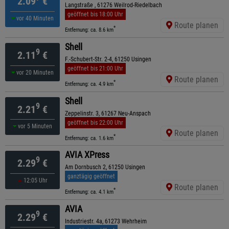
2.09
€
Langstraße , 61276 Weilrod-Riedelbach
geöffnet bis 18:00 Uhr
vor 40 Minuten
Route planen
*
Entfernung: ca. 8.6 km
Shell
9
2.11
€
F.-Schubert-Str. 2-4, 61250 Usingen
geöffnet bis 21:00 Uhr
vor 20 Minuten
Route planen
*
Entfernung: ca. 4.9 km
Shell
9
2.21
€
Zeppelinstr. 3, 61267 Neu-Anspach
geöffnet bis 22:00 Uhr
vor 5 Minuten
Route planen
*
Entfernung: ca. 1.6 km
AVIA XPress
9
2.29
€
Am Dornbusch 2, 61250 Usingen
ganztägig geöffnet
12:05 Uhr
Route planen
*
Entfernung: ca. 4.1 km
AVIA
9
2.29
€
Industriestr. 4a, 61273 Wehrheim