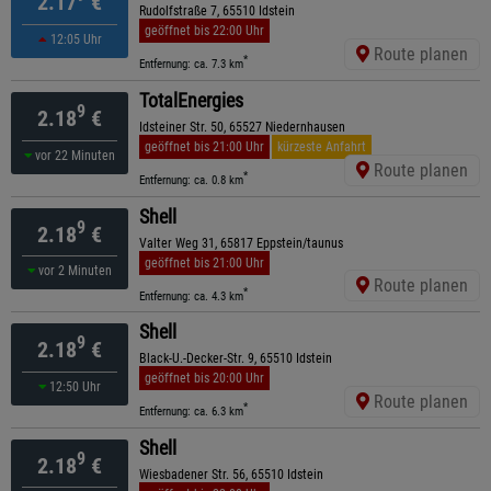
2.17
€
Rudolfstraße 7, 65510 Idstein
geöffnet bis 22:00 Uhr
12:05 Uhr
Route planen
*
Entfernung: ca. 7.3 km
TotalEnergies
9
2.18
€
Idsteiner Str. 50, 65527 Niedernhausen
geöffnet bis 21:00 Uhr
kürzeste Anfahrt
vor 22 Minuten
Route planen
*
Entfernung: ca. 0.8 km
Shell
9
2.18
€
Valter Weg 31, 65817 Eppstein/taunus
geöffnet bis 21:00 Uhr
vor 2 Minuten
Route planen
*
Entfernung: ca. 4.3 km
Shell
9
2.18
€
Black-U.-Decker-Str. 9, 65510 Idstein
geöffnet bis 20:00 Uhr
12:50 Uhr
Route planen
*
Entfernung: ca. 6.3 km
Shell
9
2.18
€
Wiesbadener Str. 56, 65510 Idstein