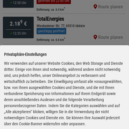
geöffnet bis 22:00 Uhr
12:50 Uhr
Route planen
*
Entfernung: ca. 6.4 km
TotalEnergies
9
2.18
€
Wiesbadener Str. 77, 65510 Idstein
ganztägig geöffnet
12:35 Uhr
Route planen
*
Entfernung: ca. 6.6 km
STAR
9
2.18
€
Privatsphäre-Einstellungen
Platter Straße 86, 65232 Taunusstein
geöffnet bis 22:00 Uhr
Wir verwenden auf unserer Website Cookies, den Web Storage und Dienste
vor 37 Minuten
Route planen
dritter. Einige von ihnen sind notwendig, während andere nicht notwendig
*
Entfernung: ca. 7.4 km
sind, uns jedoch helfen, unser Onlineangebot zu verbessern und
ARAL
wirtschaftlich zu betreiben. Die Einwilligung umfasst alle vorausgewählten,
9
2.19
€
Limburger Straße 34, 65232 Taunusstein
bzw. von Ihnen ausgewählten Cookies und Dienste, und die mit Ihnen
geöffnet bis 21:00 Uhr
verbundene Speicherung von Informationen auf Ihrem Endgerät sowie
vor 7 Minuten
Route planen
deren anschließendes Auslesen und die folgende Verarbeitung
*
Entfernung: ca. 6.4 km
personenbezogener Daten. Indem Sie die Kategorien auswählen und auf
TotalEnergies
„Alle akzeptieren“ klicken, willigen Sie in die Verwendung der nicht
9
2.19
€
Lorsbacherstr. 14, 65817 Eppstein
notwendigen Cookies und Dienste ein. Sie können Ihre Auswahl jederzeit
geöffnet bis 22:00 Uhr
über den Cookie-Banner widerrufen oder anpassen.
vor 42 Minuten
Route planen