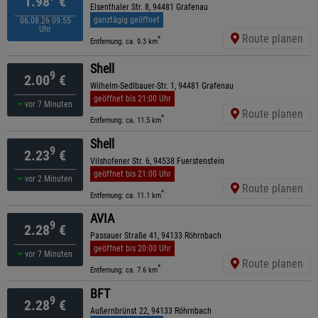
1.98
€
Elsenthaler Str. 8, 94481 Grafenau
ganztägig geöffnet
06.08.26 09:55
Uhr
Route planen
*
Entfernung: ca. 9.3 km
Shell
9
2.00
€
Wilhelm-Sedlbauer-Str. 1, 94481 Grafenau
geöffnet bis 21:00 Uhr
vor 7 Minuten
Route planen
*
Entfernung: ca. 11.5 km
Shell
9
2.23
€
Vilshofener Str. 6, 94538 Fuerstenstein
geöffnet bis 21:00 Uhr
vor 2 Minuten
Route planen
*
Entfernung: ca. 11.1 km
AVIA
9
2.28
€
Passauer Straße 41, 94133 Röhrnbach
geöffnet bis 20:00 Uhr
vor 7 Minuten
Route planen
*
Entfernung: ca. 7.6 km
BFT
9
2.28
€
Außernbrünst 22, 94133 Röhrnbach