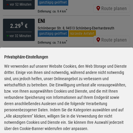
ganztägig geöffnet
vor 52 Minuten
Route planen
*
Entfernung: ca. 9.4 km
ENI
9
2.29
€
Schönberger Str. 8, 94513 Schönberg-Eberhardsreuth
ganztägig geöffnet
kürzeste Anfahrt
vor 32 Minuten
Route planen
*
Entfernung: ca. 7.6 km
Shell
9
2.29
€
Privatsphäre-Einstellungen
Grafenauer Str. 45, 94078 Freyung
geöffnet bis 20:00 Uhr
Wir verwenden auf unserer Website Cookies, den Web Storage und Dienste
vor 7 Minuten
Route planen
dritter. Einige von ihnen sind notwendig, während andere nicht notwendig
*
Entfernung: ca. 8.3 km
sind, uns jedoch helfen, unser Onlineangebot zu verbessern und
AVIA
wirtschaftlich zu betreiben. Die Einwilligung umfasst alle vorausgewählten,
9
2.29
€
bzw. von Ihnen ausgewählten Cookies und Dienste, und die mit Ihnen
Rosenauer Str. 25, 94481 Grafenau
ganztägig geöffnet
verbundene Speicherung von Informationen auf Ihrem Endgerät sowie
vor 52 Minuten
Route planen
deren anschließendes Auslesen und die folgende Verarbeitung
*
Entfernung: ca. 9.9 km
personenbezogener Daten. Indem Sie die Kategorien auswählen und auf
AVIA
„Alle akzeptieren“ klicken, willigen Sie in die Verwendung der nicht
9
2.29
€
notwendigen Cookies und Dienste ein. Sie können Ihre Auswahl jederzeit
Passauer Straße 4, 94513 Schönberg
ganztägig geöffnet
über den Cookie-Banner widerrufen oder anpassen.
vor 52 Minuten