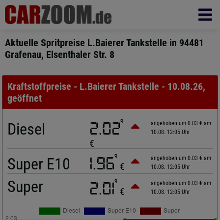
Aktuelle Spritpreise L.Baierer Tankstelle in 94481
Grafenau, Elsenthaler Str. 8
Kraftstoffpreise - L.Baierer Tankstelle - 10.08.26,
geöffnet
9
Diesel
2.02
angehoben um 0.03 € am
10.08. 12:05 Uhr
€
9
Super E10
1.96
angehoben um 0.03 € am
€
10.08. 12:05 Uhr
Super
9
2.01
angehoben um 0.03 € am
€
10.08. 12:05 Uhr