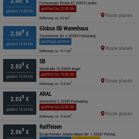
2.00
€
Freilassinger Straße 62, 83410 Laufen
geöffnet bis 22:00 Uhr
gestern 13:40 Uhr
Route planen
*
Entfernung: ca. 9.2 km
Globus SB Warenhaus
9
2.00
€
Traunsteiner Str. 6, 83395 Freilassing
ganztägig geöffnet
gestern 13:45 Uhr
Route planen
*
Entfernung: ca. 14.1 km
SB
9
2.03
€
Salzstraße 10, 83454 Anger
geöffnet bis 19:00 Uhr
gestern 15:25 Uhr
Route planen
*
Entfernung: ca. 12.6 km
ARAL
9
2.03
€
Sonnenfeld 2, 83395 Freilassing
geöffnet bis 22:00 Uhr
gestern 15:10 Uhr
Route planen
*
Entfernung: ca. 13.6 km
Raiffeisen
9
2.06
€
Bürgermeister-Johann-Mayer-Str. 1, 83367 Petting