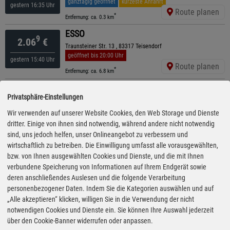
ganztägig geöffnet
kürzeste Anfahrt
gestern 16:35 Uhr
Route planen
*
Entfernung: ca. 0.3 km
ESSO
9
2.06
€
Traunsteiner Str. 13 , 83317 Teisendorf
geöffnet bis 20:00 Uhr
gestern 15:40 Uhr
Route planen
*
Entfernung: ca. 6.8 km
ARAL
9
2.07
€
Privatsphäre-Einstellungen
Salzburger Straße 49, 83329 Waging
geöffnet bis 22:00 Uhr
Wir verwenden auf unserer Website Cookies, den Web Storage und Dienste
gestern 16:10 Uhr
Route planen
dritter. Einige von ihnen sind notwendig, während andere nicht notwendig
*
Entfernung: ca. 6.3 km
sind, uns jedoch helfen, unser Onlineangebot zu verbessern und
Shell
wirtschaftlich zu betreiben. Die Einwilligung umfasst alle vorausgewählten,
9
2.07
€
Traunsteiner Str. 2, 83329 Waging
bzw. von Ihnen ausgewählten Cookies und Dienste, und die mit Ihnen
geöffnet bis 22:00 Uhr
verbundene Speicherung von Informationen auf Ihrem Endgerät sowie
gestern 16:30 Uhr
Route planen
deren anschließendes Auslesen und die folgende Verarbeitung
*
Entfernung: ca. 7.1 km
personenbezogener Daten. Indem Sie die Kategorien auswählen und auf
Freie Tankstelle
„Alle akzeptieren“ klicken, willigen Sie in die Verwendung der nicht
9
2.10
€
Theresienstraße 2, 83278 Traunstein
notwendigen Cookies und Dienste ein. Sie können Ihre Auswahl jederzeit
geöffnet bis 21:00 Uhr
über den Cookie-Banner widerrufen oder anpassen.
gestern 17:55 Uhr
Route planen