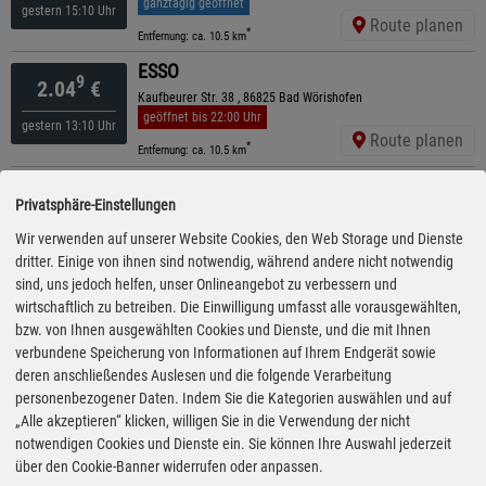
ganztägig geöffnet
gestern 15:10 Uhr
Route planen
*
Entfernung: ca. 10.5 km
ESSO
9
2.04
€
Kaufbeurer Str. 38 , 86825 Bad Wörishofen
geöffnet bis 22:00 Uhr
gestern 13:10 Uhr
Route planen
*
Entfernung: ca. 10.5 km
BK
4
2.05
€
Privatsphäre-Einstellungen
Ottobeurer Str. 52, 87733 Markt Rettenbach
ganztägig geöffnet
Wir verwenden auf unserer Website Cookies, den Web Storage und Dienste
vor 10 Minuten
Route planen
dritter. Einige von ihnen sind notwendig, während andere nicht notwendig
*
Entfernung: ca. 7.2 km
sind, uns jedoch helfen, unser Onlineangebot zu verbessern und
AVIA
wirtschaftlich zu betreiben. Die Einwilligung umfasst alle vorausgewählten,
9
2.05
€
Ottobeurer Straße 36, 87733 Markt Rettenbach
bzw. von Ihnen ausgewählten Cookies und Dienste, und die mit Ihnen
ganztägig geöffnet
verbundene Speicherung von Informationen auf Ihrem Endgerät sowie
vor 5 Minuten
Route planen
deren anschließendes Auslesen und die folgende Verarbeitung
*
Entfernung: ca. 6.9 km
personenbezogener Daten. Indem Sie die Kategorien auswählen und auf
ARAL
„Alle akzeptieren“ klicken, willigen Sie in die Verwendung der nicht
9
2.05
€
Nebelhornstraße 8, 87719 Mindelheim
notwendigen Cookies und Dienste ein. Sie können Ihre Auswahl jederzeit
geöffnet bis 24:00 Uhr
über den Cookie-Banner widerrufen oder anpassen.
gestern 15:10 Uhr
Route planen