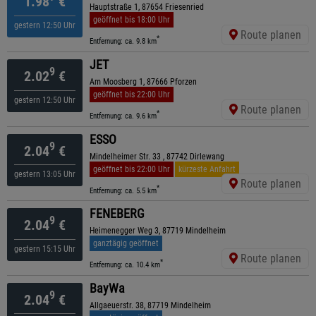
1.98
€
Hauptstraße 1, 87654 Friesenried
geöffnet bis 18:00 Uhr
gestern 12:50 Uhr
Route planen
*
Entfernung: ca. 9.8 km
JET
9
2.02
€
Am Moosberg 1, 87666 Pforzen
geöffnet bis 22:00 Uhr
gestern 12:50 Uhr
Route planen
*
Entfernung: ca. 9.6 km
ESSO
9
2.04
€
Mindelheimer Str. 33 , 87742 Dirlewang
geöffnet bis 22:00 Uhr
kürzeste Anfahrt
gestern 13:05 Uhr
Route planen
*
Entfernung: ca. 5.5 km
FENEBERG
9
2.04
€
Heimenegger Weg 3, 87719 Mindelheim
ganztägig geöffnet
gestern 15:15 Uhr
Route planen
*
Entfernung: ca. 10.4 km
BayWa
9
2.04
€
Allgaeuerstr. 38, 87719 Mindelheim