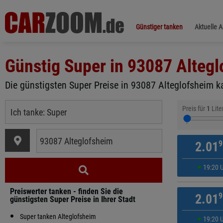
Günstiger tanken
Aktuelle 
Günstig Super in
93087 Altegl
Die günstigsten Super Preise in 93087 Alteglofsheim ka
Preis für
1
Lite
9
2.01
19:20 
Preiswerter tanken - finden Sie die
9
2.01
günstigsten Super Preise in Ihrer Stadt
Super tanken Alteglofsheim
19:20 