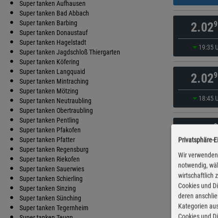
Super tanken Aufhausen
Super tanken Bad Abbach
Super tanken Barbing
9
2.02
Super tanken Donaustauf
Super tanken Hagelstadt
19:35 
Super tanken Jagdschloß Thiergarten
Super tanken Köfering
Super tanken Langquaid
9
2.02
Super tanken Mintraching
Super tanken Mötzing
18:45 
Super tanken Neutraubling
Super tanken Obertraubling
Super tanken Pentling
9
2.02
Super tanken Pfakofen
Super tanken Pfatter
Privatsphäre-E
19:10 
Super tanken Regensburg
Wir verwenden 
Super tanken Riekofen
notwendig, wäh
Super tanken Sauerwies
wirtschaftlich
9
2.03
Super tanken Schierling
Cookies und Di
Super tanken Sinzing
deren anschli
Super tanken Sünching
20:25 
Kategorien aus
Super tanken Tegernheim
Cookies und Di
Super tanken Teugn