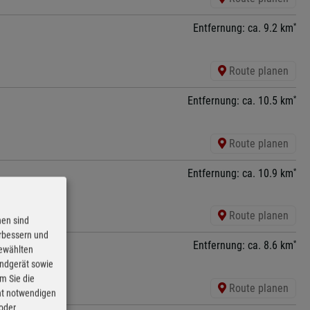
*
Entfernung: ca. 9.2 km
Route planen
*
Entfernung: ca. 10.5 km
Route planen
*
Entfernung: ca. 10.9 km
Route planen
nen sind
erbessern und
*
Entfernung: ca. 8.6 km
gewählten
Endgerät sowie
m Sie die
Route planen
cht notwendigen
 oder