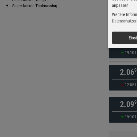
anpassen.
9
Super tanken Thalmassing
2.03
Weitere Inform
19:10 
Datenschutzer
9
Eins
2.04
19:10 
9
2.06
12:05 
9
2.09
19:10 