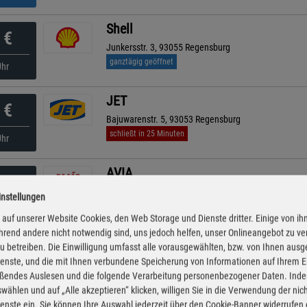
Shell
€
Junkersstr. 3, 93055 Regensburg
ganztägig geöffnet
Uhr
JET
€
Bajuwarenstr. 5, 93053 Regensburg
schließt in 25 Minuten
Uhr
AVIA
€
Landshuter Strasse 110, 93053 Regensburg
instellungen
ganztägig geöffnet
Uhr
auf unserer Website Cookies, den Web Storage und Dienste dritter. Einige von ih
rend andere nicht notwendig sind, uns jedoch helfen, unser Onlineangebot zu v
TotalEnergies Autohof
 zu betreiben. Die Einwilligung umfasst alle vorausgewählten, bzw. von Ihnen aus
€
enste, und die mit Ihnen verbundene Speicherung von Informationen auf Ihrem 
Fraunhofer Str. 3, 93098 Barbing
eßendes Auslesen und die folgende Verarbeitung personenbezogener Daten. Inde
ganztägig geöffnet
Uhr
wählen und auf „Alle akzeptieren“ klicken, willigen Sie in die Verwendung der ni
enste ein. Sie können Ihre Auswahl jederzeit über den Cookie-Banner widerrufen