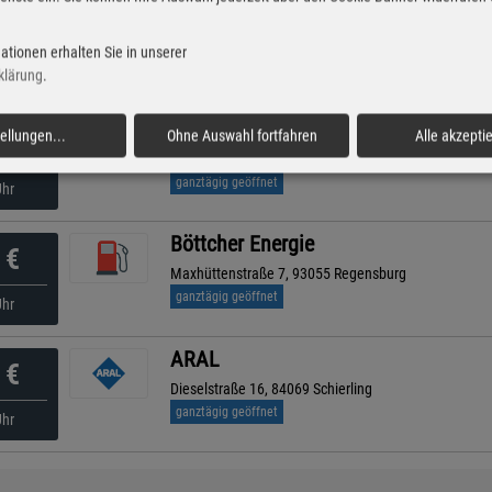
ARAL
€
Max-Planck-Straße 8, 93055 Regensburg
ationen erhalten Sie in unserer
ganztägig geöffnet
Uhr
klärung
.
ARAL
tellungen
...
Ohne Auswahl fortfahren
Alle akzepti
€
Gleiwitzer Straße 8, 93073 Neutraubling
ganztägig geöffnet
Uhr
Böttcher Energie
€
Maxhüttenstraße 7, 93055 Regensburg
ganztägig geöffnet
Uhr
ARAL
€
Dieselstraße 16, 84069 Schierling
ganztägig geöffnet
Uhr