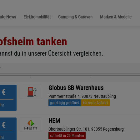
Auto-News
Elektromobilität
Camping & Caravan
Marken & Modelle
ofsheim
tanken
nnst du in unserer Übersicht vergleichen.
r
Globus SB Warenhaus
€
Pommernstraße 4, 93073 Neutraubling
ganztägig geöffnet
kürzeste Anfahrt
Uhr
HEM
€
Obertraublinger Str. 101, 93055 Regensburg
schließt in 25 Minuten
Uhr