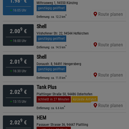
1.98
€
Mithrasweg 1, 94550 Künzing
ganztägig geöffnet
16:05 Uhr
Route planen
*
Entfernung: ca. 12.2 km
Shell
9
2.00
€
Vilshofener Str. 22, 94544 Hofkirchen
ganztägig geöffnet
16:00 Uhr
Route planen
*
Entfernung: ca. 14.5 km
Shell
9
2.01
€
Donaustr. 8, 94491 Hengersberg
ganztägig geöffnet
16:30 Uhr
Route planen
*
Entfernung: ca. 11.8 km
Tank Plus
9
2.02
€
Plattlinger Straße 50, 94486 Osterhofen
schließt in 27 Minuten
kürzeste Anfahrt
13:15 Uhr
Route planen
*
Entfernung: ca. 6.6 km
HEM
9
2.02
€
Passauer Strasse 36, 94447 Plattling