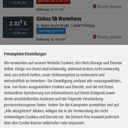
geöffnet bis 23:00 Uhr
12:50 Uhr
Route planen
*
Entfernung: ca. 9.1 km
Globus SB Warenhaus
9
2.02
€
Dr. Walter Bruch Straße 1, 94447 Plattling
ganztägig geöffnet
13:05 Uhr
Route planen
*
Entfernung: ca. 10.5 km
BK
9
2.02
€
Privatsphäre-Einstellungen
Hauptstr. 30, 94469 Deggendorf
ganztägig geöffnet
Wir verwenden auf unserer Website Cookies, den Web Storage und Dienste
13:35 Uhr
Route planen
dritter. Einige von ihnen sind notwendig, während andere nicht notwendig
*
Entfernung: ca. 14.1 km
sind, uns jedoch helfen, unser Onlineangebot zu verbessern und
RAN
wirtschaftlich zu betreiben. Die Einwilligung umfasst alle vorausgewählten,
9
2.02
€
Hans-Krämer-Str. 53, 94469 Deggendorf
bzw. von Ihnen ausgewählten Cookies und Dienste, und die mit Ihnen
geöffnet bis 23:00 Uhr
verbundene Speicherung von Informationen auf Ihrem Endgerät sowie
13:30 Uhr
Route planen
deren anschließendes Auslesen und die folgende Verarbeitung
*
Entfernung: ca. 15.1 km
personenbezogener Daten. Indem Sie die Kategorien auswählen und auf
TotalEnergies
„Alle akzeptieren“ klicken, willigen Sie in die Verwendung der nicht
9
2.03
€
Deggendorfer Str. 61, 94447 Plattling
notwendigen Cookies und Dienste ein. Sie können Ihre Auswahl jederzeit
schließt in 27 Minuten
über den Cookie-Banner widerrufen oder anpassen.
13:30 Uhr
Route planen