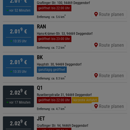
2.01
€
Graflinger Str. 100, 94469 Deggendorf
geöffnet bis 22:00 Uhr
vor 52 Minuten
Route planen
*
Entfernung: ca. 5.6 km
RAN
9
2.01
€
Hans-Krämer-Str. 53, 94469 Deggendorf
geöffnet bis 23:00 Uhr
13:35 Uhr
Route planen
*
Entfernung: ca. 7.2 km
BK
9
2.01
€
Hauptstr. 30, 94469 Deggendorf
ganztägig geöffnet
13:35 Uhr
Route planen
*
Entfernung: ca. 8.3 km
Q1
9
2.02
€
Ruselbergstraße 31, 94469 Deggendorf
geöffnet bis 22:00 Uhr
kürzeste Anfahrt
vor 17 Minuten
Route planen
*
Entfernung: ca. 4.7 km
JET
9
2.02
€
Graflinger Str. 94, 94469 Deggendorf