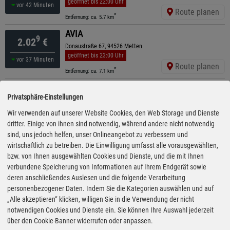
geöffnet bis 22:00 Uhr
vor 42 Minuten
Route planen
*
Entfernung: ca. 5.7 km
AVIA
9
2.02
€
Donaustraße 67, 94526 Metten
geöffnet bis 23:00 Uhr
vor 37 Minuten
Route planen
*
Entfernung: ca. 7.1 km
AVIA
9
2.02
€
Privatsphäre-Einstellungen
Regener Straße 2, 94253 Bischofsmais
ganztägig geöffnet
Wir verwenden auf unserer Website Cookies, den Web Storage und Dienste
vor 37 Minuten
Route planen
dritter. Einige von ihnen sind notwendig, während andere nicht notwendig
*
Entfernung: ca. 8.7 km
sind, uns jedoch helfen, unser Onlineangebot zu verbessern und
Shell
wirtschaftlich zu betreiben. Die Einwilligung umfasst alle vorausgewählten,
9
2.03
€
Ruselstr. 8, 94469 Deggendorf
bzw. von Ihnen ausgewählten Cookies und Dienste, und die mit Ihnen
geöffnet bis 20:00 Uhr
verbundene Speicherung von Informationen auf Ihrem Endgerät sowie
vor 22 Minuten
Route planen
deren anschließendes Auslesen und die folgende Verarbeitung
*
Entfernung: ca. 5.9 km
personenbezogener Daten. Indem Sie die Kategorien auswählen und auf
BayWa
„Alle akzeptieren“ klicken, willigen Sie in die Verwendung der nicht
9
2.04
€
Hengersberger Str. 33, 94469 Deggendorf
notwendigen Cookies und Dienste ein. Sie können Ihre Auswahl jederzeit
ganztägig geöffnet
über den Cookie-Banner widerrufen oder anpassen.
13:35 Uhr
Route planen