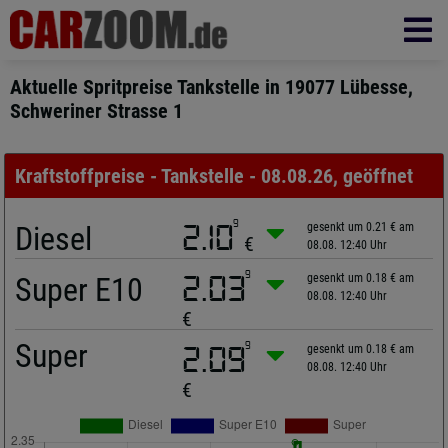
Aktuelle Spritpreise Tankstelle in 19077 Lübesse,
Schweriner Strasse 1
Kraftstoffpreise - Tankstelle - 08.08.26, geöffnet
9
Diesel
2.10
gesenkt um 0.21 € am
€
08.08. 12:40 Uhr
9
Super E10
2.03
gesenkt um 0.18 € am
08.08. 12:40 Uhr
€
Super
9
2.09
gesenkt um 0.18 € am
08.08. 12:40 Uhr
€