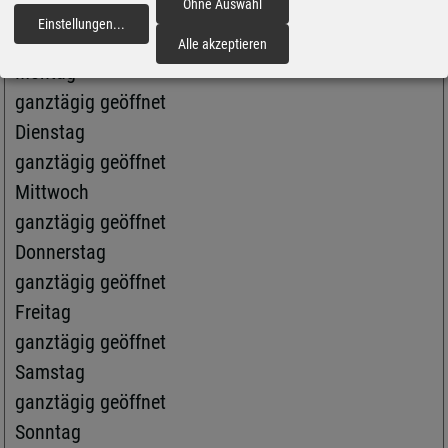
Ohne Auswahl
Schweriner Strasse 1
Einstellungen
...
fortfahren
19077 Lübesse
Alle akzeptieren
Montag
ganztägig geöffnet
Dienstag
ganztägig geöffnet
Mittwoch
ganztägig geöffnet
Donnerstag
ganztägig geöffnet
Freitag
ganztägig geöffnet
Samstag
ganztägig geöffnet
Sonntag