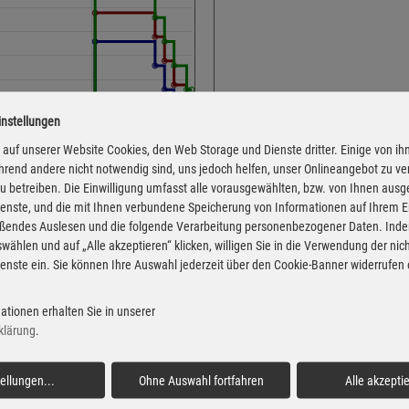
instellungen
Adresse
Deggendorfer Straße 48
auf unserer Website Cookies, den Web Storage und Dienste dritter. Einige von ih
rend andere nicht notwendig sind, uns jedoch helfen, unser Onlineangebot zu v
94491 Hengersberg
 zu betreiben. Die Einwilligung umfasst alle vorausgewählten, bzw. von Ihnen aus
Montag
enste, und die mit Ihnen verbundene Speicherung von Informationen auf Ihrem 
eßendes Auslesen und die folgende Verarbeitung personenbezogener Daten. Inde
Dienstag
wählen und auf „Alle akzeptieren“ klicken, willigen Sie in die Verwendung der ni
Mittwoch
enste ein. Sie können Ihre Auswahl jederzeit über den Cookie-Banner widerrufen
Donnerstag
 von der Markttransparenzstelle
Freitag
ationen erhalten Sie in unserer
Verbraucher-Informationsdienst,
klärung
.
 Informationen übernehmen. Alle
Samstag
igentum der jeweiligen
Sonntag
tellungen
...
Ohne Auswahl fortfahren
Alle akzepti
Feiertag