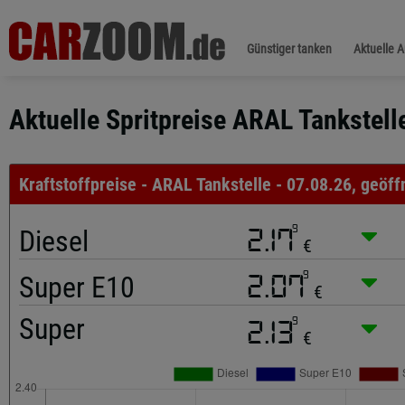
Günstiger tanken
Aktuelle 
Aktuelle Spritpreise ARAL Tankstel
Kraftstoffpreise - ARAL Tankstelle - 07.08.26, geöff
9
Diesel
2.17
€
9
Super E10
2.07
€
Super
9
2.13
€