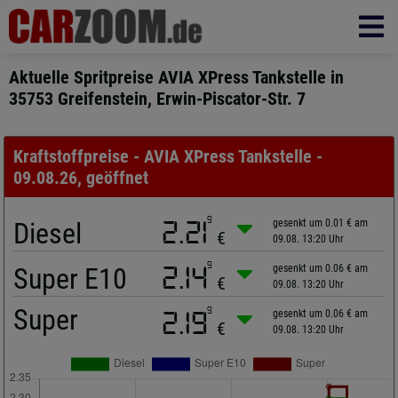
Aktuelle Spritpreise AVIA XPress Tankstelle in
35753 Greifenstein, Erwin-Piscator-Str. 7
Kraftstoffpreise - AVIA XPress Tankstelle -
09.08.26, geöffnet
9
Diesel
2.21
gesenkt um 0.01 € am
€
09.08. 13:20 Uhr
9
Super E10
2.14
gesenkt um 0.06 € am
€
09.08. 13:20 Uhr
Super
9
2.19
gesenkt um 0.06 € am
€
09.08. 13:20 Uhr