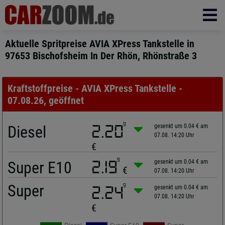
Aktuelle Spritpreise AVIA XPress Tankstelle in
97653 Bischofsheim In Der Rhön, Rhönstraße 3
Kraftstoffpreise - AVIA XPress Tankstelle -
07.08.26, geöffnet
9
Diesel
2.20
gesenkt um 0.04 € am
07.08. 14:20 Uhr
€
9
Super E10
2.19
gesenkt um 0.04 € am
€
07.08. 14:20 Uhr
Super
9
2.24
gesenkt um 0.04 € am
07.08. 14:20 Uhr
€