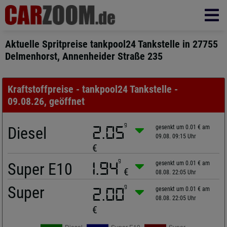
Aktuelle Spritpreise tankpool24 Tankstelle in 27755
Delmenhorst, Annenheider Straße 235
Kraftstoffpreise - tankpool24 Tankstelle -
09.08.26, geöffnet
9
Diesel
2.05
gesenkt um 0.01 € am
09.08. 09:15 Uhr
€
9
Super E10
1.94
gesenkt um 0.01 € am
€
08.08. 22:05 Uhr
Super
9
2.00
gesenkt um 0.01 € am
08.08. 22:05 Uhr
€