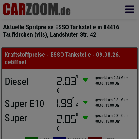
Aktuelle Spritpreise ESSO Tankstelle in 84416
Taufkirchen (vils), Landshuter Str. 42
Kraftstoffpreise - ESSO Tankstelle - 09.08.26,
geöffnet
9
Diesel
2.03
gesenkt um 0.38 € am
08.08. 13:00 Uhr
€
9
Super E10
1.99
gesenkt um 0.31 € am
€
08.08. 13:00 Uhr
Super
9
2.05
gesenkt um 0.31 € am
08.08. 13:00 Uhr
€