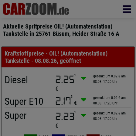
Aktuelle Spritpreise OIL! (Automatenstation)
Tankstelle in 25761 Büsum, Heider Straße 16 A
Kraftstoffpreise - OIL! (Automatenstation)
Tankstelle - 08.08.26, geöffnet
9
Diesel
2.25
gesenkt um 0.02 € am
08.08. 17:20 Uhr
€
9
Super E10
2.17
gesenkt um 0.02 € am
€
08.08. 17:20 Uhr
Super
9
2.23
gesenkt um 0.02 € am
08.08. 17:20 Uhr
€