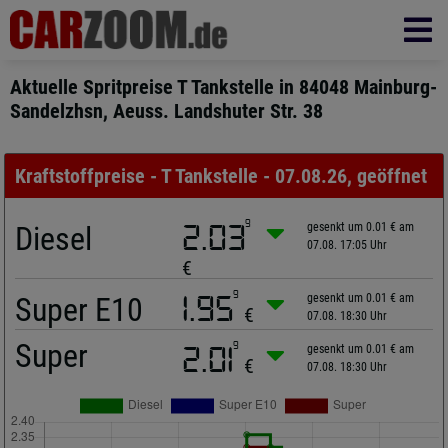
Aktuelle Spritpreise T Tankstelle in 84048 Mainburg-
Sandelzhsn, Aeuss. Landshuter Str. 38
Kraftstoffpreise - T Tankstelle - 07.08.26, geöffnet
9
Diesel
2.03
gesenkt um 0.01 € am
07.08. 17:05 Uhr
€
9
Super E10
1.95
gesenkt um 0.01 € am
€
07.08. 18:30 Uhr
Super
9
2.01
gesenkt um 0.01 € am
€
07.08. 18:30 Uhr