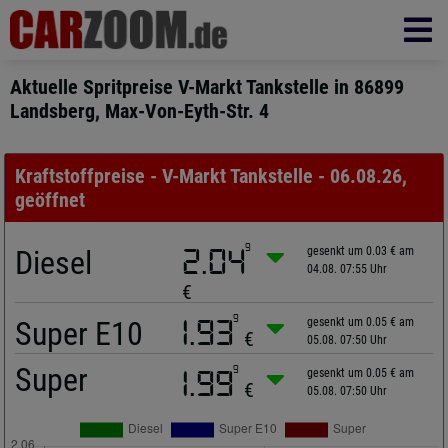
Aktuelle Spritpreise V-Markt Tankstelle in 86899
Landsberg, Max-Von-Eyth-Str. 4
Kraftstoffpreise - V-Markt Tankstelle - 06.08.26,
geöffnet
9
Diesel
2.04
gesenkt um 0.03 € am
04.08. 07:55 Uhr
€
9
Super E10
1.93
gesenkt um 0.05 € am
€
05.08. 07:50 Uhr
Super
9
1.99
gesenkt um 0.05 € am
€
05.08. 07:50 Uhr